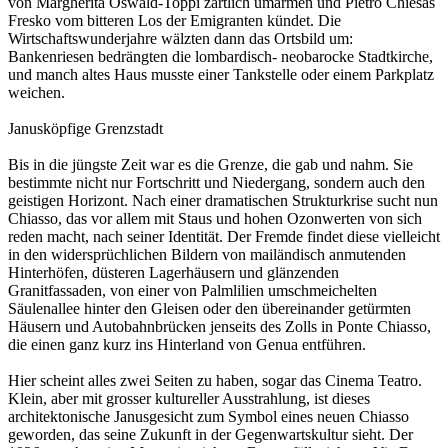
von Margherita Oswald-Toppi zärtlich umarmen und Pietro Chiesas
Fresko vom bitteren Los der Emigranten kündet. Die
Wirtschaftswunderjahre wälzten dann das Ortsbild um:
Bankenriesen bedrängten die lombardisch- neobarocke Stadtkirche,
und manch altes Haus musste einer Tankstelle oder einem Parkplatz
weichen.
Janusköpfige Grenzstadt
Bis in die jüngste Zeit war es die Grenze, die gab und nahm. Sie
bestimmte nicht nur Fortschritt und Niedergang, sondern auch den
geistigen Horizont. Nach einer dramatischen Strukturkrise sucht nun
Chiasso, das vor allem mit Staus und hohen Ozonwerten von sich
reden macht, nach seiner Identität. Der Fremde findet diese vielleicht
in den widersprüchlichen Bildern von mailändisch anmutenden
Hinterhöfen, düsteren Lagerhäusern und glänzenden
Granitfassaden, von einer von Palmlilien umschmeichelten
Säulenallee hinter den Gleisen oder den übereinander getürmten
Häusern und Autobahnbrücken jenseits des Zolls in Ponte Chiasso,
die einen ganz kurz ins Hinterland von Genua entführen.
Hier scheint alles zwei Seiten zu haben, sogar das Cinema Teatro.
Klein, aber mit grosser kultureller Ausstrahlung, ist dieses
architektonische Janusgesicht zum Symbol eines neuen Chiasso
geworden, das seine Zukunft in der Gegenwartskultur sieht. Der