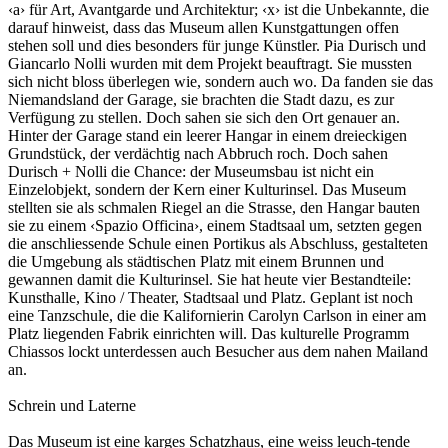
‹a› für Art, Avantgarde und Architektur; ‹x› ist die Unbekannte, die
darauf hinweist, dass das Museum allen Kunstgattungen offen
stehen soll und dies besonders für junge Künstler. Pia Durisch und
Giancarlo Nolli wurden mit dem Projekt beauftragt. Sie mussten
sich nicht bloss überlegen wie, sondern auch wo. Da fanden sie das
Niemandsland der Garage, sie brachten die Stadt dazu, es zur
Verfügung zu stellen. Doch sahen sie sich den Ort genauer an.
Hinter der Garage stand ein leerer Hangar in einem dreieckigen
Grundstück, der verdächtig nach Abbruch roch. Doch sahen
Durisch + Nolli die Chance: der Museumsbau ist nicht ein
Einzelobjekt, sondern der Kern einer Kulturinsel. Das Museum
stellten sie als schmalen Riegel an die Strasse, den Hangar bauten
sie zu einem ‹Spazio Officina›, einem Stadtsaal um, setzten gegen
die anschliessende Schule einen Portikus als Abschluss, gestalteten
die Umgebung als städtischen Platz mit einem Brunnen und
gewannen damit die Kulturinsel. Sie hat heute vier Bestandteile:
Kunsthalle, Kino / Theater, Stadtsaal und Platz. Geplant ist noch
eine Tanzschule, die die Kalifornierin Carolyn Carlson in einer am
Platz liegenden Fabrik einrichten will. Das kulturelle Programm
Chiassos lockt unterdessen auch Besucher aus dem nahen Mailand
an.
Schrein und Laterne
Das Museum ist eine karges Schatzhaus, eine weiss leuch-tende