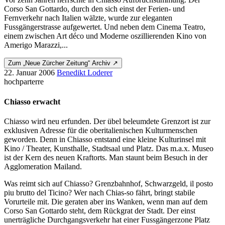
Corso San Gottardo, durch den sich einst der Ferien- und
Fernverkehr nach Italien wälzte, wurde zur eleganten
Fussgängerstrasse aufgewertet. Und neben dem Cinema Teatro,
einem zwischen Art déco und Moderne oszillierenden Kino von
Amerigo Marazzi,...
Zum „Neue Zürcher Zeitung“ Archiv ↗
22. Januar 2006
Benedikt Loderer
hochparterre
Chiasso erwacht
Chiasso wird neu erfunden. Der übel beleumdete Grenzort ist zur
exklusiven Adresse für die oberitalienischen Kulturmenschen
geworden. Denn in Chiasso entstand eine kleine Kulturinsel mit
Kino / Theater, Kunsthalle, Stadtsaal und Platz. Das m.a.x. Museo
ist der Kern des neuen Kraftorts. Man staunt beim Besuch in der
Agglomeration Mailand.
Was reimt sich auf Chiasso? Grenzbahnhof, Schwarzgeld, il posto
piu brutto del Ticino? Wer nach Chias-so fährt, bringt stabile
Vorurteile mit. Die geraten aber ins Wanken, wenn man auf dem
Corso San Gottardo steht, dem Rückgrat der Stadt. Der einst
unerträgliche Durchgangsverkehr hat einer Fussgängerzone Platz