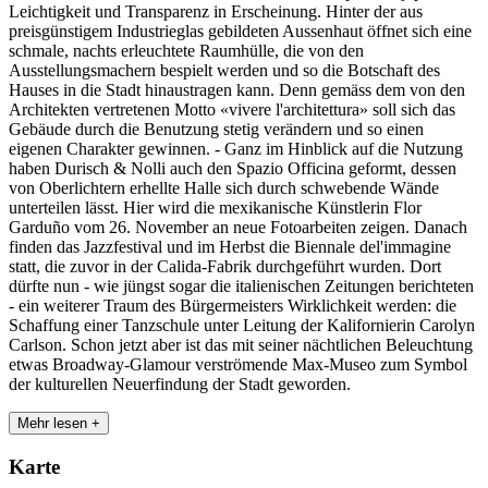
Leichtigkeit und Transparenz in Erscheinung. Hinter der aus
preisgünstigem Industrieglas gebildeten Aussenhaut öffnet sich eine
schmale, nachts erleuchtete Raumhülle, die von den
Ausstellungsmachern bespielt werden und so die Botschaft des
Hauses in die Stadt hinaustragen kann. Denn gemäss dem von den
Architekten vertretenen Motto «vivere l'architettura» soll sich das
Gebäude durch die Benutzung stetig verändern und so einen
eigenen Charakter gewinnen. - Ganz im Hinblick auf die Nutzung
haben Durisch & Nolli auch den Spazio Officina geformt, dessen
von Oberlichtern erhellte Halle sich durch schwebende Wände
unterteilen lässt. Hier wird die mexikanische Künstlerin Flor
Garduño vom 26. November an neue Fotoarbeiten zeigen. Danach
finden das Jazzfestival und im Herbst die Biennale del'immagine
statt, die zuvor in der Calida-Fabrik durchgeführt wurden. Dort
dürfte nun - wie jüngst sogar die italienischen Zeitungen berichteten
- ein weiterer Traum des Bürgermeisters Wirklichkeit werden: die
Schaffung einer Tanzschule unter Leitung der Kalifornierin Carolyn
Carlson. Schon jetzt aber ist das mit seiner nächtlichen Beleuchtung
etwas Broadway-Glamour verströmende Max-Museo zum Symbol
der kulturellen Neuerfindung der Stadt geworden.
Mehr lesen +
Karte