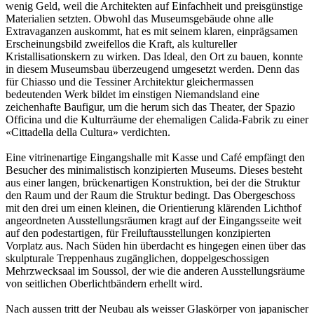
wenig Geld, weil die Architekten auf Einfachheit und preisgünstige
Materialien setzten. Obwohl das Museumsgebäude ohne alle
Extravaganzen auskommt, hat es mit seinem klaren, einprägsamen
Erscheinungsbild zweifellos die Kraft, als kultureller
Kristallisationskern zu wirken. Das Ideal, den Ort zu bauen, konnte
in diesem Museumsbau überzeugend umgesetzt werden. Denn das
für Chiasso und die Tessiner Architektur gleichermassen
bedeutenden Werk bildet im einstigen Niemandsland eine
zeichenhafte Baufigur, um die herum sich das Theater, der Spazio
Officina und die Kulturräume der ehemaligen Calida-Fabrik zu einer
«Cittadella della Cultura» verdichten.
Eine vitrinenartige Eingangshalle mit Kasse und Café empfängt den
Besucher des minimalistisch konzipierten Museums. Dieses besteht
aus einer langen, brückenartigen Konstruktion, bei der die Struktur
den Raum und der Raum die Struktur bedingt. Das Obergeschoss
mit den drei um einen kleinen, die Orientierung klärenden Lichthof
angeordneten Ausstellungsräumen kragt auf der Eingangsseite weit
auf den podestartigen, für Freiluftausstellungen konzipierten
Vorplatz aus. Nach Süden hin überdacht es hingegen einen über das
skulpturale Treppenhaus zugänglichen, doppelgeschossigen
Mehrzwecksaal im Soussol, der wie die anderen Ausstellungsräume
von seitlichen Oberlichtbändern erhellt wird.
Nach aussen tritt der Neubau als weisser Glaskörper von japanischer