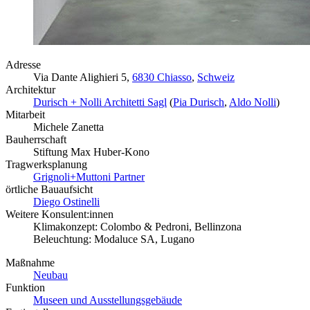
Adresse
Via Dante Alighieri 5,
6830 Chiasso
,
Schweiz
Architektur
Durisch + Nolli Architetti Sagl
(
Pia Durisch
,
Aldo Nolli
)
Mitarbeit
Michele Zanetta
Bauherrschaft
Stiftung Max Huber-Kono
Tragwerksplanung
Grignoli+Muttoni Partner
örtliche Bauaufsicht
Diego Ostinelli
Weitere Konsulent:innen
Klimakonzept: Colombo & Pedroni, Bellinzona
Beleuchtung: Modaluce SA, Lugano
Maßnahme
Neubau
Funktion
Museen und Ausstellungsgebäude