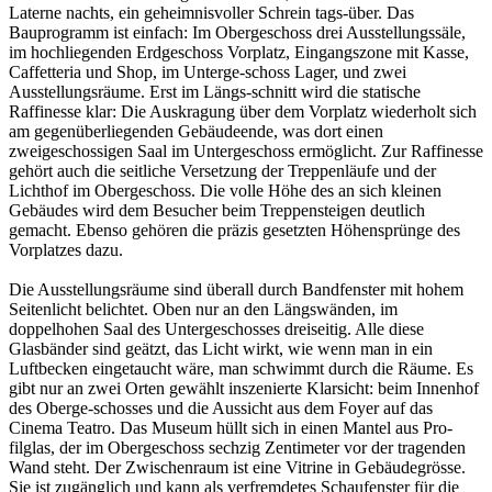
Laterne nachts, ein geheimnisvoller Schrein tags-über. Das
Bauprogramm ist einfach: Im Obergeschoss drei Ausstellungssäle,
im hochliegenden Erdgeschoss Vorplatz, Eingangszone mit Kasse,
Caffetteria und Shop, im Unterge-schoss Lager, und zwei
Ausstellungsräume. Erst im Längs-schnitt wird die statische
Raffinesse klar: Die Auskragung über dem Vorplatz wiederholt sich
am gegenüberliegenden Gebäudeende, was dort einen
zweigeschossigen Saal im Untergeschoss ermöglicht. Zur Raffinesse
gehört auch die seitliche Versetzung der Treppenläufe und der
Lichthof im Obergeschoss. Die volle Höhe des an sich kleinen
Gebäudes wird dem Besucher beim Treppensteigen deutlich
gemacht. Ebenso gehören die präzis gesetzten Höhensprünge des
Vorplatzes dazu.
Die Ausstellungsräume sind überall durch Bandfenster mit hohem
Seitenlicht belichtet. Oben nur an den Längswänden, im
doppelhohen Saal des Untergeschosses dreiseitig. Alle diese
Glasbänder sind geätzt, das Licht wirkt, wie wenn man in ein
Luftbecken eingetaucht wäre, man schwimmt durch die Räume. Es
gibt nur an zwei Orten gewählt inszenierte Klarsicht: beim Innenhof
des Oberge-schosses und die Aussicht aus dem Foyer auf das
Cinema Teatro. Das Museum hüllt sich in einen Mantel aus Pro-
filglas, der im Obergeschoss sechzig Zentimeter vor der tragenden
Wand steht. Der Zwischenraum ist eine Vitrine in Gebäudegrösse.
Sie ist zugänglich und kann als verfremdetes Schaufenster für die