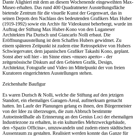
Dante Alighieri mit dem an diesem Wochenende eingeweihten Max-
Museo erhalten. Das rund 400 Quadratmeter Ausstellungsfläche
bietende Zentrum für die visuelle Kunst der Gegenwart, das in
seinen Depots den Nachlass des bedeutenden Grafikers Max Huber
(1919-1992) sowie ein Archiv für Videokunst beherbergt, wurde im
Auftrag der Stiftung Max Huber-Kono von den Luganeser
Architekten Pia Durisch und Giancarlo Nolli erbaut. Die
Eröffnungsausstellung ist dem Schaffen Hubers gewidmet. Zu
einem späteren Zeitpunkt ist zudem eine Retrospektive von Hubers
Schwiegervater, dem japanischen Grafiker Takashi Kono, geplant.
Sonst aber soll hier - im Sinne eines «museo aperto» - der
zeitgenössische Diskurs auf den Gebieten Grafik, Design,
Architektur, Fotografie und Video im Mittelpunkt der von freien
Kuratoren eingerichteten Ausstellungen stehen.
Zeichenhafte Baufigur
Es waren Durisch & Nolli, welche die Stiftung auf den jetzigen
Standort, ein ehemaliges Garagen-Areal, aufmerksam gemacht
hatten. Im Laufe der Planungen gelang es ihnen, den Bürgermeister
von der Idee zu überzeugen, die zum Abbruch bestimmte
Autoeinstellhalle als Erinnerung an den Genius Loci der ehemaligen
Industriezone zu erhalten, in ein kulturelles Mehrzweckgebäude,
den «Spazio Officina», umzuwandeln und zudem einen städtischen
Aussenraum zu gestalten. Realisiert werden konnte das Ganze für