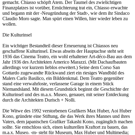
gemacht. Chiasso schöpft Atem. Der Taumel des zwielichtigen
Finanzplatzes ist vorüber, Ernüchterung trat ein, Chiasso erwachte
und begann mit der ‹Neugründung der Stadt›, wie dem ihr Sindaco
Claudio Moro sagte. Man spürt einen Willen, hier wieder leben zu
wollen.
Die Kulturinsel
Ein wichtiger Bestandteil dieser Erneuerung ist Chiassos neu
geschaffene Kulturinsel. Etwas abseits der Hauptachse steht seit
1936 das Cinema Teatro, ein wohl erhaltener Art-déco-Bau aus dem
Jahr 1936 des Architekten Americo Marazzi. (Mit Dachaufbauten
allerdings vor kurzem lieblos erweitert.) Seine dem Corso San
Gottardo zugewandte Rückwand ziert ein riesiges Wandbild des
Malers Carlo Basilico, ein Bilddenkmal. Dem Teatro gegenüber
stand eine verwahrloste, verlassene Garage in einem Stück
Niemandsland. Mit diesem Grundstück beginnt die Geschichte der
Kulturinsel und des m.a.x. Museo, genauer, mit seiner Entdeckung
durch die Architekten Durisch + Nolli.
Die Witwe des 1992 verstorbenen Grafikers Max Huber, Aoi Huber
Kono, gründete eine Stiftung, die das Werk ihres Mannes und ihres
Vaters, dem japanischen Grafiker Takashi Kono, zugänglich machen
sollte. Sie entschloss sich, einen kulturellen Kraftort zu bauen, das
m.a.x. Museo. ‹m› steht für Museum, Max Huber und Multimedia;