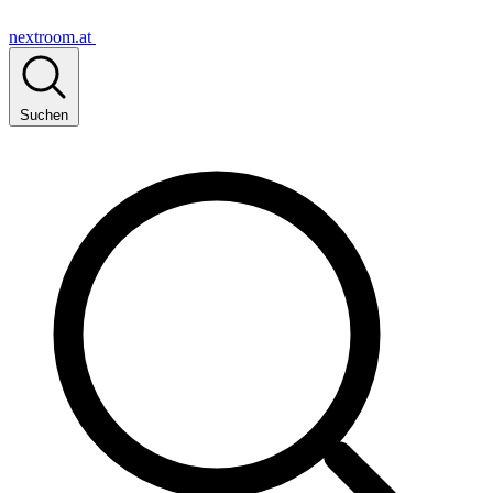
nextroom.at
Suchen