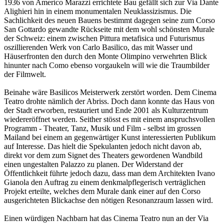
1936 von Americo Marazzi errichtete Bau gefällt sich zur Via Dante
Alighieri hin in einem monumentalen Neuklassizismus. Die
Sachlichkeit des neuen Bauens bestimmt dagegen seine zum Corso
San Gottardo gewandte Rückseite mit dem wohl schönsten Murale
der Schweiz: einem zwischen Pittura metafisica und Futurismus
oszillierenden Werk von Carlo Basilico, das mit Wasser und
Häuserfronten den durch den Monte Olimpino verwehrten Blick
hinunter nach Como ebenso vorgaukeln will wie die Traumbilder
der Filmwelt.
Beinahe wäre Basilicos Meisterwerk zerstört worden. Dem Cinema
Teatro drohte nämlich der Abriss. Doch dann konnte das Haus von
der Stadt erworben, restauriert und Ende 2001 als Kulturzentrum
wiedereröffnet werden. Seither stösst es mit einem anspruchsvollen
Programm - Theater, Tanz, Musik und Film - selbst im grossen
Mailand bei einem an gegenwärtiger Kunst interessierten Publikum
auf Interesse. Das hielt die Spekulanten jedoch nicht davon ab,
direkt vor dem zum Signet des Theaters gewordenen Wandbild
einen ungestalten Palazzo zu planen. Der Widerstand der
Öffentlichkeit führte jedoch dazu, dass man dem Architekten Ivano
Gianola den Auftrag zu einem denkmalpflegerisch verträglichen
Projekt erteilte, welches dem Murale dank einer auf den Corso
ausgerichteten Blickachse den nötigen Resonanzraum lassen wird.
Einen würdigen Nachbarn hat das Cinema Teatro nun an der Via