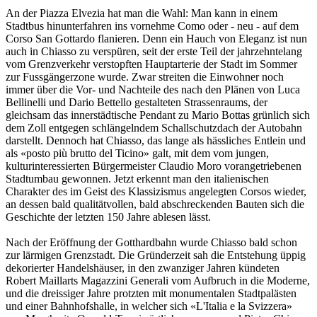
An der Piazza Elvezia hat man die Wahl: Man kann in einem
Stadtbus hinunterfahren ins vornehme Como oder - neu - auf dem
Corso San Gottardo flanieren. Denn ein Hauch von Eleganz ist nun
auch in Chiasso zu verspüren, seit der erste Teil der jahrzehntelang
vom Grenzverkehr verstopften Hauptarterie der Stadt im Sommer
zur Fussgängerzone wurde. Zwar streiten die Einwohner noch
immer über die Vor- und Nachteile des nach den Plänen von Luca
Bellinelli und Dario Bettello gestalteten Strassenraums, der
gleichsam das innerstädtische Pendant zu Mario Bottas grünlich sich
dem Zoll entgegen schlängelndem Schallschutzdach der Autobahn
darstellt. Dennoch hat Chiasso, das lange als hässliches Entlein und
als «posto più brutto del Ticino» galt, mit dem vom jungen,
kulturinteressierten Bürgermeister Claudio Moro vorangetriebenen
Stadtumbau gewonnen. Jetzt erkennt man den italienischen
Charakter des im Geist des Klassizismus angelegten Corsos wieder,
an dessen bald qualitätvollen, bald abschreckenden Bauten sich die
Geschichte der letzten 150 Jahre ablesen lässt.
Nach der Eröffnung der Gotthardbahn wurde Chiasso bald schon
zur lärmigen Grenzstadt. Die Gründerzeit sah die Entstehung üppig
dekorierter Handelshäuser, in den zwanziger Jahren kündeten
Robert Maillarts Magazzini Generali vom Aufbruch in die Moderne,
und die dreissiger Jahre protzten mit monumentalen Stadtpalästen
und einer Bahnhofshalle, in welcher sich «L'Italia e la Svizzera»