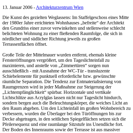
13. Januar 2006 -
Architekturzentrum Wien
Die Kunst des gezielten Weglassens: Im Staffelgeschoss eines Mitte
der 1980er Jahre errichteten Wohnhauses „befreite“ der Architekt
den Grundriss einer zuvor verwinkelten und stellenweise schlecht
belichteten Wohnung zu einer fließenden Raumfolge, die sich in
nördlicher und südlicher Richtung jeweils zu großen
Terrassenflächen öffnet.
Große Teile der Mittelmauer wurden entfernt, ehemals kleine
Fensteröffnungen vergrößert, um den Tageslichteinfall zu
maximieren, und anstelle von „Zimmertüren“ sorgen nun
ausschließlich - mit Ausnahme der WC-Tür - transluzente
Schiebelemente für punktuell erforderliche bzw. gewünschte
räumliche Separation. Die Tendenz zur Entmaterialisierung von
Raumgrenzen wird in jeder Maßnahme zur Steigerung der
„Lichtempfänglichkeit“ spürbar. Horizontale und vertikale
Lichtschlitze aus Acrylglas lassen nicht nur Tageslicht hindurch,
sondern bergen auch die Beleuchtungskörper, die weiches Licht an
den Raum abgeben. Um den Lichteinfall im großen Wohnbereich zu
verbessern, wurden die Überlager bei den Türöffnungen bis zur
Decke abgetragen, in den seitlichen Spiegelflächen setzen sich die
Pfeilersequenz und eine raumlange Sitzstufe ins Unendliche fort.
Der Boden des Innenraums sowie der Terrasse ist aus massiver