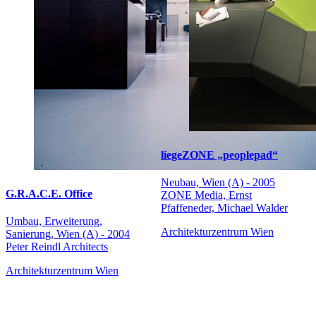
liegeZONE „peoplepad“
Neubau, Wien (A) - 2005
G.R.A.C.E. Office
ZONE Media, Ernst
Pfaffeneder, Michael Walder
Umbau, Erweiterung,
Architekturzentrum Wien
Sanierung, Wien (A) - 2004
Peter Reindl Architects
Architekturzentrum Wien