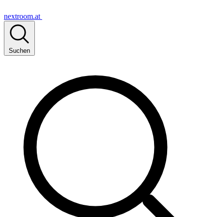
nextroom.at
Suchen