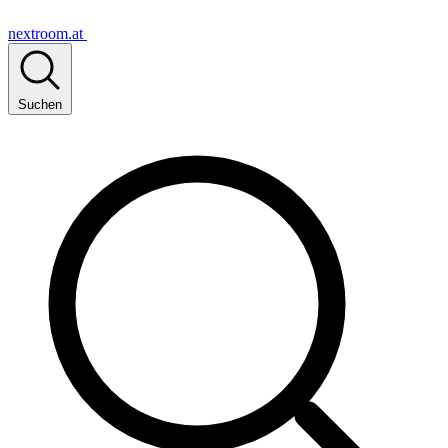
nextroom.at
Suchen