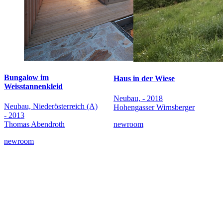
Bungalow im
Haus in der Wiese
Weisstannenkleid
Neubau, - 2018
Neubau, Niederösterreich (A)
Hohengasser Wirnsberger
- 2013
Thomas Abendroth
newroom
newroom