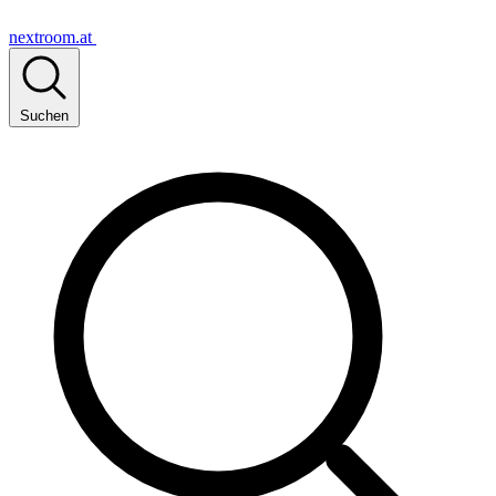
nextroom.at
Suchen