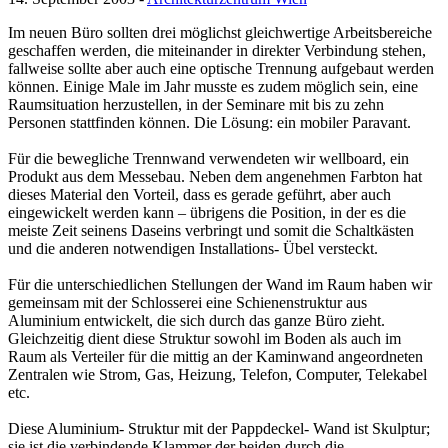
Im neuen Büro sollten drei möglichst gleichwertige Arbeitsbereiche
geschaffen werden, die miteinander in direkter Verbindung stehen,
fallweise sollte aber auch eine optische Trennung aufgebaut werden
können. Einige Male im Jahr musste es zudem möglich sein, eine
Raumsituation herzustellen, in der Seminare mit bis zu zehn
Personen stattfinden können. Die Lösung: ein mobiler Paravant.
Für die bewegliche Trennwand verwendeten wir wellboard, ein
Produkt aus dem Messebau. Neben dem angenehmen Farbton hat
dieses Material den Vorteil, dass es gerade geführt, aber auch
eingewickelt werden kann – übrigens die Position, in der es die
meiste Zeit seinens Daseins verbringt und somit die Schaltkästen
und die anderen notwendigen Installations- Übel versteckt.
Für die unterschiedlichen Stellungen der Wand im Raum haben wir
gemeinsam mit der Schlosserei eine Schienenstruktur aus
Aluminium entwickelt, die sich durch das ganze Büro zieht.
Gleichzeitig dient diese Struktur sowohl im Boden als auch im
Raum als Verteiler für die mittig an der Kaminwand angeordneten
Zentralen wie Strom, Gas, Heizung, Telefon, Computer, Telekabel
etc.
Diese Aluminium- Struktur mit der Pappdeckel- Wand ist Skulptur;
sie ist die verbindende Klammer der beiden durch die