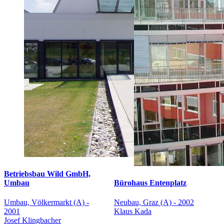
Betriebsbau Wild GmbH,
Umbau
Bürohaus Entenplatz
Umbau, Völkermarkt (A) -
Neubau, Graz (A) - 2002
2001
Klaus Kada
Josef Klingbacher