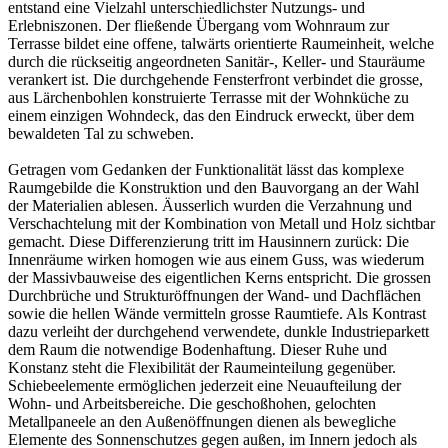
entstand eine Vielzahl unterschiedlichster Nutzungs- und
Erlebniszonen. Der fließende Übergang vom Wohnraum zur
Terrasse bildet eine offene, talwärts orientierte Raumeinheit, welche
durch die rückseitig angeordneten Sanitär-, Keller- und Stauräume
verankert ist. Die durchgehende Fensterfront verbindet die grosse,
aus Lärchenbohlen konstruierte Terrasse mit der Wohnküche zu
einem einzigen Wohndeck, das den Eindruck erweckt, über dem
bewaldeten Tal zu schweben.
Getragen vom Gedanken der Funktionalität lässt das komplexe
Raumgebilde die Konstruktion und den Bauvorgang an der Wahl
der Materialien ablesen. Äusserlich wurden die Verzahnung und
Verschachtelung mit der Kombination von Metall und Holz sichtbar
gemacht. Diese Differenzierung tritt im Hausinnern zurück: Die
Innenräume wirken homogen wie aus einem Guss, was wiederum
der Massivbauweise des eigentlichen Kerns entspricht. Die grossen
Durchbrüche und Strukturöffnungen der Wand- und Dachflächen
sowie die hellen Wände vermitteln grosse Raumtiefe. Als Kontrast
dazu verleiht der durchgehend verwendete, dunkle Industrieparkett
dem Raum die notwendige Bodenhaftung. Dieser Ruhe und
Konstanz steht die Flexibilität der Raumeinteilung gegenüber.
Schiebeelemente ermöglichen jederzeit eine Neuaufteilung der
Wohn- und Arbeitsbereiche. Die geschoßhohen, gelochten
Metallpaneele an den Außenöffnungen dienen als bewegliche
Elemente des Sonnenschutzes gegen außen, im Innern jedoch als