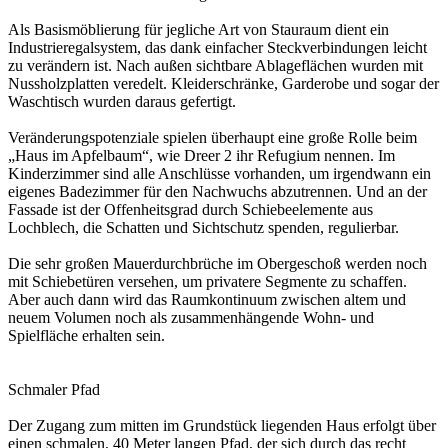
Als Basismöblierung für jegliche Art von Stauraum dient ein
Industrieregalsystem, das dank einfacher Steckverbindungen leicht
zu verändern ist. Nach außen sichtbare Ablageflächen wurden mit
Nussholzplatten veredelt. Kleiderschränke, Garderobe und sogar der
Waschtisch wurden daraus gefertigt.
Veränderungspotenziale spielen überhaupt eine große Rolle beim
„Haus im Apfelbaum“, wie Dreer 2 ihr Refugium nennen. Im
Kinderzimmer sind alle Anschlüsse vorhanden, um irgendwann ein
eigenes Badezimmer für den Nachwuchs abzutrennen. Und an der
Fassade ist der Offenheitsgrad durch Schiebeelemente aus
Lochblech, die Schatten und Sichtschutz spenden, regulierbar.
Die sehr großen Mauerdurchbrüche im Obergeschoß werden noch
mit Schiebetüren versehen, um privatere Segmente zu schaffen.
Aber auch dann wird das Raumkontinuum zwischen altem und
neuem Volumen noch als zusammenhängende Wohn- und
Spielfläche erhalten sein.
Schmaler Pfad
Der Zugang zum mitten im Grundstück liegenden Haus erfolgt über
einen schmalen, 40 Meter langen Pfad, der sich durch das recht