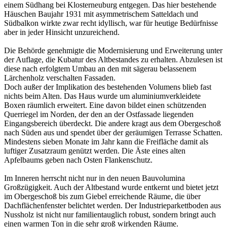
einem Südhang bei Klosterneuburg entgegen. Das hier bestehende
Häuschen Baujahr 1931 mit asymmetrischem Satteldach und
Südbalkon wirkte zwar recht idyllisch, war für heutige Bedürfnisse
aber in jeder Hinsicht unzureichend.
Die Behörde genehmigte die Modernisierung und Erweiterung unter
der Auflage, die Kubatur des Altbestandes zu erhalten. Abzulesen ist
diese nach erfolgtem Umbau an den mit sägerau belassenem
Lärchenholz verschalten Fassaden.
Doch außer der Implikation des bestehenden Volumens blieb fast
nichts beim Alten. Das Haus wurde um aluminiumverkleidete
Boxen räumlich erweitert. Eine davon bildet einen schützenden
Querriegel im Norden, der den an der Ostfassade liegenden
Eingangsbereich überdeckt. Die andere kragt aus dem Obergeschoß
nach Süden aus und spendet über der geräumigen Terrasse Schatten.
Mindestens sieben Monate im Jahr kann die Freifläche damit als
luftiger Zusatzraum genützt werden. Die Äste eines alten
Apfelbaums geben nach Osten Flankenschutz.
Im Inneren herrscht nicht nur in den neuen Bauvolumina
Großzügigkeit. Auch der Altbestand wurde entkernt und bietet jetzt
im Obergeschoß bis zum Giebel erreichende Räume, die über
Dachflächenfenster belichtet werden. Der Industrieparkettboden aus
Nussholz ist nicht nur familientauglich robust, sondern bringt auch
einen warmen Ton in die sehr groß wirkenden Räume.