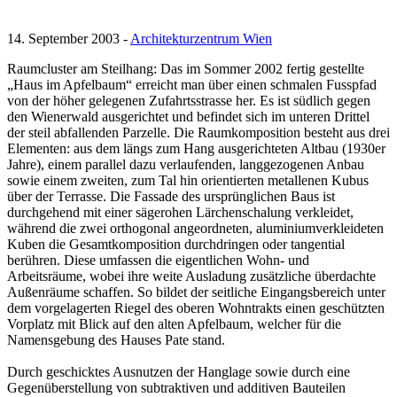
14. September 2003 -
Architekturzentrum Wien
Raumcluster am Steilhang: Das im Sommer 2002 fertig gestellte
„Haus im Apfelbaum“ erreicht man über einen schmalen Fusspfad
von der höher gelegenen Zufahrtsstrasse her. Es ist südlich gegen
den Wienerwald ausgerichtet und befindet sich im unteren Drittel
der steil abfallenden Parzelle. Die Raumkomposition besteht aus drei
Elementen: aus dem längs zum Hang ausgerichteten Altbau (1930er
Jahre), einem parallel dazu verlaufenden, langgezogenen Anbau
sowie einem zweiten, zum Tal hin orientierten metallenen Kubus
über der Terrasse. Die Fassade des ursprünglichen Baus ist
durchgehend mit einer sägerohen Lärchenschalung verkleidet,
während die zwei orthogonal angeordneten, aluminiumverkleideten
Kuben die Gesamtkomposition durchdringen oder tangential
berühren. Diese umfassen die eigentlichen Wohn- und
Arbeitsräume, wobei ihre weite Ausladung zusätzliche überdachte
Außenräume schaffen. So bildet der seitliche Eingangsbereich unter
dem vorgelagerten Riegel des oberen Wohntrakts einen geschützten
Vorplatz mit Blick auf den alten Apfelbaum, welcher für die
Namensgebung des Hauses Pate stand.
Durch geschicktes Ausnutzen der Hanglage sowie durch eine
Gegenüberstellung von subtraktiven und additiven Bauteilen