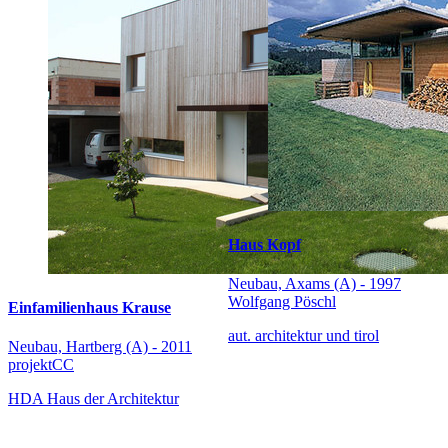
Haus Kopf
Neubau, Axams (A) - 1997
Wolfgang Pöschl
Einfamilienhaus Krause
aut. architektur und tirol
Neubau, Hartberg (A) - 2011
projektCC
HDA Haus der Architektur