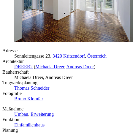
Adresse
Sonnleitengasse 23,
3420 Kritzendorf
,
Österreich
Architektur
DREER2
(
Michaela Dreer
,
Andreas Dreer
)
Bauherrschaft
Michaela Dreer, Andreas Dreer
Tragwerksplanung
Thomas Schneider
Fotografie
Bruno Klomfar
Maßnahme
Umbau
,
Erweiterung
Funktion
Einfamilienhaus
Planung