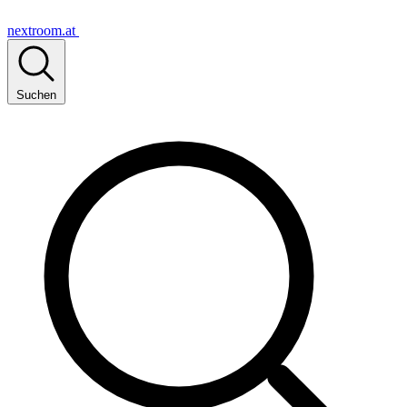
nextroom.at
Suchen