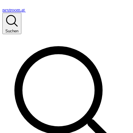
nextroom.at
Suchen