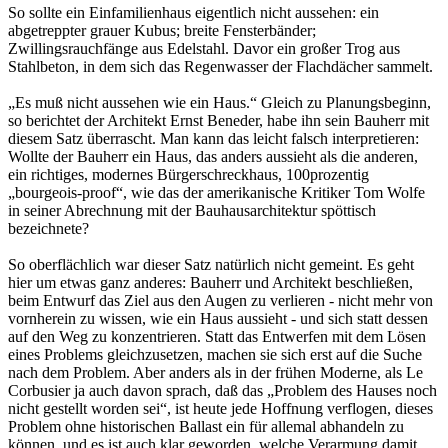
So sollte ein Einfamilienhaus eigentlich nicht aussehen: ein
abgetreppter grauer Kubus; breite Fensterbänder;
Zwillingsrauchfänge aus Edelstahl. Davor ein großer Trog aus
Stahlbeton, in dem sich das Regenwasser der Flachdächer sammelt.
„Es muß nicht aussehen wie ein Haus.“ Gleich zu Planungsbeginn,
so berichtet der Architekt Ernst Beneder, habe ihn sein Bauherr mit
diesem Satz überrascht. Man kann das leicht falsch interpretieren:
Wollte der Bauherr ein Haus, das anders aussieht als die anderen,
ein richtiges, modernes Bürgerschreckhaus, 100prozentig
„bourgeois-proof“, wie das der amerikanische Kritiker Tom Wolfe
in seiner Abrechnung mit der Bauhausarchitektur spöttisch
bezeichnete?
So oberflächlich war dieser Satz natürlich nicht gemeint. Es geht
hier um etwas ganz anderes: Bauherr und Architekt beschließen,
beim Entwurf das Ziel aus den Augen zu verlieren - nicht mehr von
vornherein zu wissen, wie ein Haus aussieht - und sich statt dessen
auf den Weg zu konzentrieren. Statt das Entwerfen mit dem Lösen
eines Problems gleichzusetzen, machen sie sich erst auf die Suche
nach dem Problem. Aber anders als in der frühen Moderne, als Le
Corbusier ja auch davon sprach, daß das „Problem des Hauses noch
nicht gestellt worden sei“, ist heute jede Hoffnung verflogen, dieses
Problem ohne historischen Ballast ein für allemal abhandeln zu
können, und es ist auch klar geworden, welche Verarmung damit