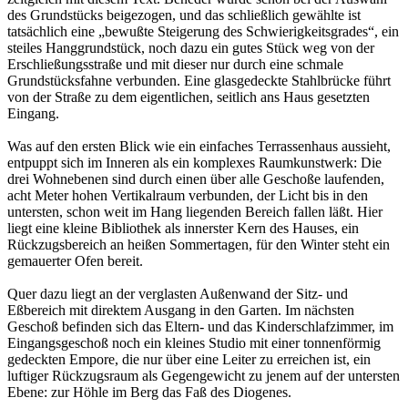
des Grundstücks beigezogen, und das schließlich gewählte ist
tatsächlich eine „bewußte Steigerung des Schwierigkeitsgrades“, ein
steiles Hanggrundstück, noch dazu ein gutes Stück weg von der
Erschließungsstraße und mit dieser nur durch eine schmale
Grundstücksfahne verbunden. Eine glasgedeckte Stahlbrücke führt
von der Straße zu dem eigentlichen, seitlich ans Haus gesetzten
Eingang.
Was auf den ersten Blick wie ein einfaches Terrassenhaus aussieht,
entpuppt sich im Inneren als ein komplexes Raumkunstwerk: Die
drei Wohnebenen sind durch einen über alle Geschoße laufenden,
acht Meter hohen Vertikalraum verbunden, der Licht bis in den
untersten, schon weit im Hang liegenden Bereich fallen läßt. Hier
liegt eine kleine Bibliothek als innerster Kern des Hauses, ein
Rückzugsbereich an heißen Sommertagen, für den Winter steht ein
gemauerter Ofen bereit.
Quer dazu liegt an der verglasten Außenwand der Sitz- und
Eßbereich mit direktem Ausgang in den Garten. Im nächsten
Geschoß befinden sich das Eltern- und das Kinderschlafzimmer, im
Eingangsgeschoß noch ein kleines Studio mit einer tonnenförmig
gedeckten Empore, die nur über eine Leiter zu erreichen ist, ein
luftiger Rückzugsraum als Gegengewicht zu jenem auf der untersten
Ebene: zur Höhle im Berg das Faß des Diogenes.