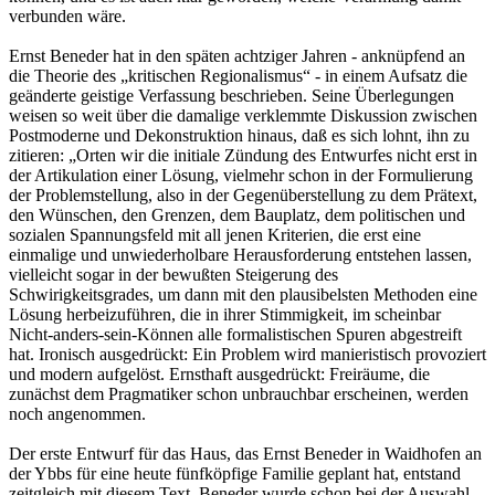
verbunden wäre.
Ernst Beneder hat in den späten achtziger Jahren - anknüpfend an
die Theorie des „kritischen Regionalismus“ - in einem Aufsatz die
geänderte geistige Verfassung beschrieben. Seine Überlegungen
weisen so weit über die damalige verklemmte Diskussion zwischen
Postmoderne und Dekonstruktion hinaus, daß es sich lohnt, ihn zu
zitieren: „Orten wir die initiale Zündung des Entwurfes nicht erst in
der Artikulation einer Lösung, vielmehr schon in der Formulierung
der Problemstellung, also in der Gegenüberstellung zu dem Prätext,
den Wünschen, den Grenzen, dem Bauplatz, dem politischen und
sozialen Spannungsfeld mit all jenen Kriterien, die erst eine
einmalige und unwiederholbare Herausforderung entstehen lassen,
vielleicht sogar in der bewußten Steigerung des
Schwirigkeitsgrades, um dann mit den plausibelsten Methoden eine
Lösung herbeizuführen, die in ihrer Stimmigkeit, im scheinbar
Nicht-anders-sein-Können alle formalistischen Spuren abgestreift
hat. Ironisch ausgedrückt: Ein Problem wird manieristisch provoziert
und modern aufgelöst. Ernsthaft ausgedrückt: Freiräume, die
zunächst dem Pragmatiker schon unbrauchbar erscheinen, werden
noch angenommen.
Der erste Entwurf für das Haus, das Ernst Beneder in Waidhofen an
der Ybbs für eine heute fünfköpfige Familie geplant hat, entstand
zeitgleich mit diesem Text. Beneder wurde schon bei der Auswahl