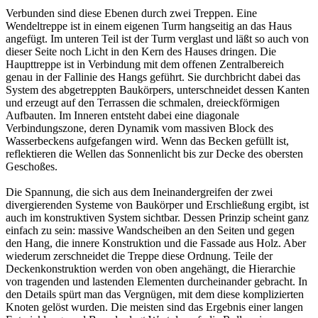
Verbunden sind diese Ebenen durch zwei Treppen. Eine
Wendeltreppe ist in einem eigenen Turm hangseitig an das Haus
angefügt. Im unteren Teil ist der Turm verglast und läßt so auch von
dieser Seite noch Licht in den Kern des Hauses dringen. Die
Haupttreppe ist in Verbindung mit dem offenen Zentralbereich
genau in der Fallinie des Hangs geführt. Sie durchbricht dabei das
System des abgetreppten Baukörpers, unterschneidet dessen Kanten
und erzeugt auf den Terrassen die schmalen, dreieckförmigen
Aufbauten. Im Inneren entsteht dabei eine diagonale
Verbindungszone, deren Dynamik vom massiven Block des
Wasserbeckens aufgefangen wird. Wenn das Becken gefüllt ist,
reflektieren die Wellen das Sonnenlicht bis zur Decke des obersten
Geschoßes.
Die Spannung, die sich aus dem Ineinandergreifen der zwei
divergierenden Systeme von Baukörper und Erschließung ergibt, ist
auch im konstruktiven System sichtbar. Dessen Prinzip scheint ganz
einfach zu sein: massive Wandscheiben an den Seiten und gegen
den Hang, die innere Konstruktion und die Fassade aus Holz. Aber
wiederum zerschneidet die Treppe diese Ordnung. Teile der
Deckenkonstruktion werden von oben angehängt, die Hierarchie
von tragenden und lastenden Elementen durcheinander gebracht. In
den Details spürt man das Vergnügen, mit dem diese komplizierten
Knoten gelöst wurden. Die meisten sind das Ergebnis einer langen