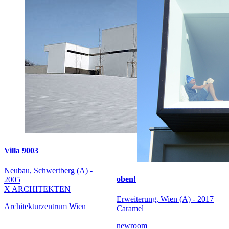
Villa 9003
Neubau, Schwertberg (A) -
oben!
2005
X ARCHITEKTEN
Erweiterung, Wien (A) - 2017
Architekturzentrum Wien
Caramel
newroom