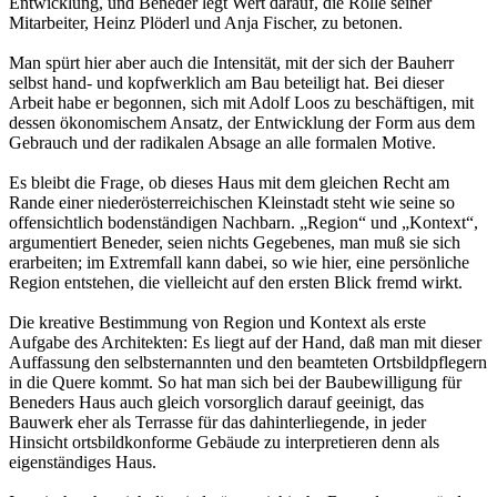
Entwicklung, und Beneder legt Wert darauf, die Rolle seiner
Mitarbeiter, Heinz Plöderl und Anja Fischer, zu betonen.
Man spürt hier aber auch die Intensität, mit der sich der Bauherr
selbst hand- und kopfwerklich am Bau beteiligt hat. Bei dieser
Arbeit habe er begonnen, sich mit Adolf Loos zu beschäftigen, mit
dessen ökonomischem Ansatz, der Entwicklung der Form aus dem
Gebrauch und der radikalen Absage an alle formalen Motive.
Es bleibt die Frage, ob dieses Haus mit dem gleichen Recht am
Rande einer niederösterreichischen Kleinstadt steht wie seine so
offensichtlich bodenständigen Nachbarn. „Region“ und „Kontext“,
argumentiert Beneder, seien nichts Gegebenes, man muß sie sich
erarbeiten; im Extremfall kann dabei, so wie hier, eine persönliche
Region entstehen, die vielleicht auf den ersten Blick fremd wirkt.
Die kreative Bestimmung von Region und Kontext als erste
Aufgabe des Architekten: Es liegt auf der Hand, daß man mit dieser
Auffassung den selbsternannten und den beamteten Ortsbildpflegern
in die Quere kommt. So hat man sich bei der Baubewilligung für
Beneders Haus auch gleich vorsorglich darauf geeinigt, das
Bauwerk eher als Terrasse für das dahinterliegende, in jeder
Hinsicht ortsbildkonforme Gebäude zu interpretieren denn als
eigenständiges Haus.