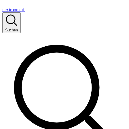
nextroom.at
Suchen