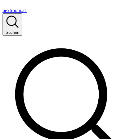
nextroom.at
Suchen