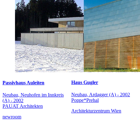
Haus Gugler
Passivhaus Auleiten
Neubau, Ardagger (A) - 2002
Neubau, Neuhofen im Innkreis
Poppe*Prehal
(A) - 2002
PAUAT Architekten
Architekturzentrum Wien
newroom