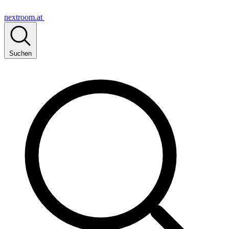
nextroom.at
Suchen