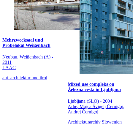
Mehrzwecksaal und
Probelokal Weißenbach
Neubau, Weißenbach (A) -
2011
LAAC
aut. architektur und tirol
Mixed use compleks on
Železna cesta in Ljubljana
Ljubljana (SLO) - 2004
Arhe, Mojca Švigelj Černigoj,
Andrej Černigoj
Architekturarchiv Slowenien