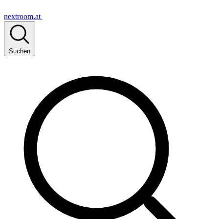
nextroom.at
Suchen