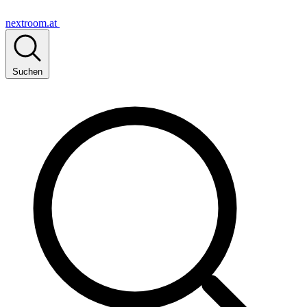
nextroom.at
Suchen