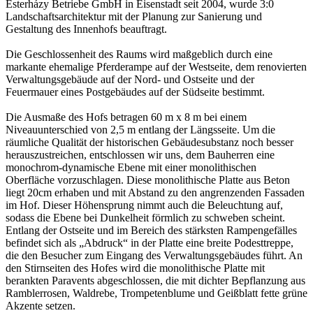
Esterházy Betriebe GmbH in Eisenstadt seit 2004, wurde 3:0
Landschaftsarchitektur mit der Planung zur Sanierung und
Gestaltung des Innenhofs beauftragt.
Die Geschlossenheit des Raums wird maßgeblich durch eine
markante ehemalige Pferderampe auf der Westseite, dem renovierten
Verwaltungsgebäude auf der Nord- und Ostseite und der
Feuermauer eines Postgebäudes auf der Südseite bestimmt.
Die Ausmaße des Hofs betragen 60 m x 8 m bei einem
Niveauunterschied von 2,5 m entlang der Längsseite. Um die
räumliche Qualität der historischen Gebäudesubstanz noch besser
herauszustreichen, entschlossen wir uns, dem Bauherren eine
monochrom-dynamische Ebene mit einer monolithischen
Oberfläche vorzuschlagen. Diese monolithische Platte aus Beton
liegt 20cm erhaben und mit Abstand zu den angrenzenden Fassaden
im Hof. Dieser Höhensprung nimmt auch die Beleuchtung auf,
sodass die Ebene bei Dunkelheit förmlich zu schweben scheint.
Entlang der Ostseite und im Bereich des stärksten Rampengefälles
befindet sich als „Abdruck“ in der Platte eine breite Podesttreppe,
die den Besucher zum Eingang des Verwaltungsgebäudes führt. An
den Stirnseiten des Hofes wird die monolithische Platte mit
berankten Paravents abgeschlossen, die mit dichter Bepflanzung aus
Ramblerrosen, Waldrebe, Trompetenblume und Geißblatt fette grüne
Akzente setzen.