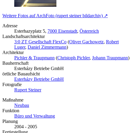
Weitere Fotos auf ArchFoto (rupert steiner bildarchiv) ↗
Adresse
Esterhazyplatz 5,
7000 Eisenstadt
,
Österreich
Landschaftsarchitektur
3:0 ZT Gesellschaft FlexCo
(
Oliver Gachowetz
,
Robert
Luger
,
Daniel Zimmermann
)
Architektur
Pichler & Traupmann
(
Christoph Pichler
,
Johann Traupmann
)
Bauherrschaft
Esterházy Betriebe GmbH
örtliche Bauaufsicht
Esterházy Betriebe GmbH
Fotografie
Rupert Steiner
Maßnahme
Neubau
Funktion
Büro und Verwaltung
Planung
2004 - 2005
Fertigstellung