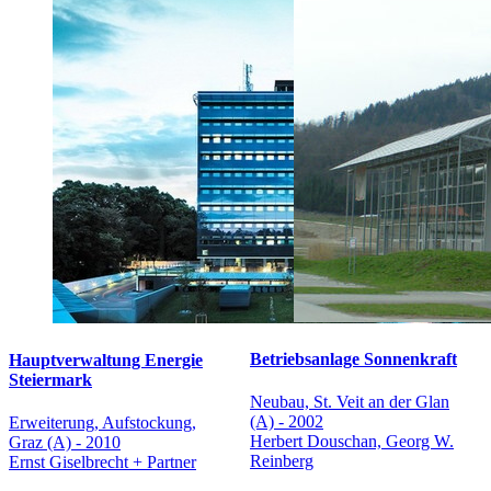
Betriebsanlage Sonnenkraft
Hauptverwaltung Energie
Steiermark
Neubau, St. Veit an der Glan
(A) - 2002
Erweiterung, Aufstockung,
Herbert Douschan, Georg W.
Graz (A) - 2010
Reinberg
Ernst Giselbrecht + Partner