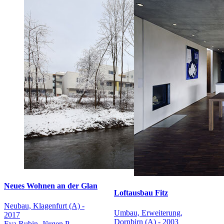
Neues Wohnen an der Glan
Loftausbau Fitz
Neubau, Klagenfurt (A) -
Umbau, Erweiterung,
2017
Dornbirn (A) - 2003
Eva Rubin, Jürgen P.