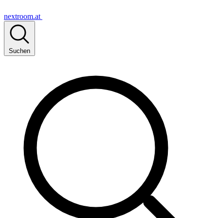
nextroom.at
Suchen