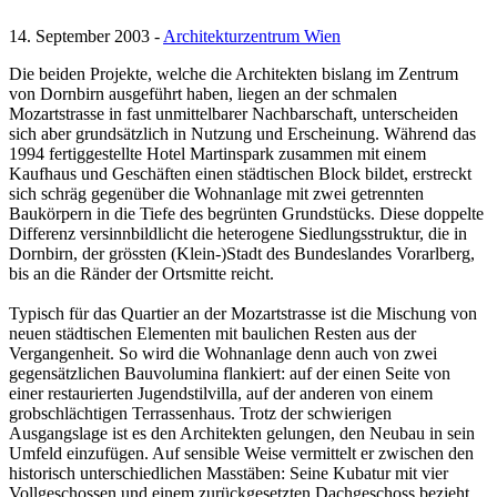
14. September 2003 -
Architekturzentrum Wien
Die beiden Projekte, welche die Architekten bislang im Zentrum
von Dornbirn ausgeführt haben, liegen an der schmalen
Mozartstrasse in fast unmittelbarer Nachbarschaft, unterscheiden
sich aber grundsätzlich in Nutzung und Erscheinung. Während das
1994 fertiggestellte Hotel Martinspark zusammen mit einem
Kaufhaus und Geschäften einen städtischen Block bildet, erstreckt
sich schräg gegenüber die Wohnanlage mit zwei getrennten
Baukörpern in die Tiefe des begrünten Grundstücks. Diese doppelte
Differenz versinnbildlicht die heterogene Siedlungsstruktur, die in
Dornbirn, der grössten (Klein-)Stadt des Bundeslandes Vorarlberg,
bis an die Ränder der Ortsmitte reicht.
Typisch für das Quartier an der Mozartstrasse ist die Mischung von
neuen städtischen Elementen mit baulichen Resten aus der
Vergangenheit. So wird die Wohnanlage denn auch von zwei
gegensätzlichen Bauvolumina flankiert: auf der einen Seite von
einer restaurierten Jugendstilvilla, auf der anderen von einem
grobschlächtigen Terrassenhaus. Trotz der schwierigen
Ausgangslage ist es den Architekten gelungen, den Neubau in sein
Umfeld einzufügen. Auf sensible Weise vermittelt er zwischen den
historisch unterschiedlichen Masstäben: Seine Kubatur mit vier
Vollgeschossen und einem zurückgesetzten Dachgeschoss bezieht