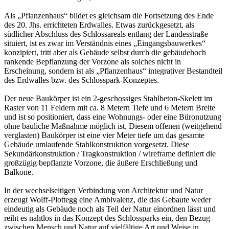
Als „Pflanzenhaus“ bildet es gleichsam die Fortsetzung des Ende
des 20. Jhs. errichteten Erdwalles. Etwas zurückgesetzt, als
südlicher Abschluss des Schlossareals entlang der Landesstraße
situiert, ist es zwar im Verständnis eines „Eingangsbauwerkes“
konzipiert, tritt aber als Gebäude selbst durch die gebäudehoch
rankende Bepflanzung der Vorzone als solches nicht in
Erscheinung, sondern ist als „Pflanzenhaus“ integrativer Bestandteil
des Erdwalles bzw. des Schlosspark-Konzeptes.
Der neue Baukörper ist ein 2-geschossiges Stahlbeton-Skelett im
Raster von 11 Feldern mit ca. 8 Metern Tiefe und 6 Metern Breite
und ist so positioniert, dass eine Wohnungs- oder eine Büronutzung
ohne bauliche Maßnahme möglich ist. Diesem offenen (weitgehend
verglasten) Baukörper ist eine vier Meter tiefe um das gesamte
Gebäude umlaufende Stahlkonstruktion vorgesetzt. Diese
Sekundärkonstruktion / Tragkonstruktion / wireframe definiert die
großzügig bepflanzte Vorzone, die äußere Erschließung und
Balkone.
In der wechselseitigen Verbindung von Architektur und Natur
erzeugt Wolff-Plottegg eine Ambivalenz, die das Gebaute weder
eindeutig als Gebäude noch als Teil der Natur einordnen lässt und
reiht es nahtlos in das Konzept des Schlossparks ein, den Bezug
zwischen Mensch und Natur auf vielfältige Art und Weise in