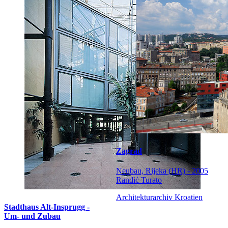
Zagrad
Neubau, Rijeka (HR) - 2005
Randić Turato
Architekturarchiv Kroatien
Stadthaus Alt-Insprugg -
Um- und Zubau