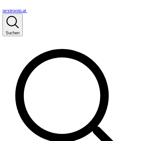
nextroom.at
Suchen