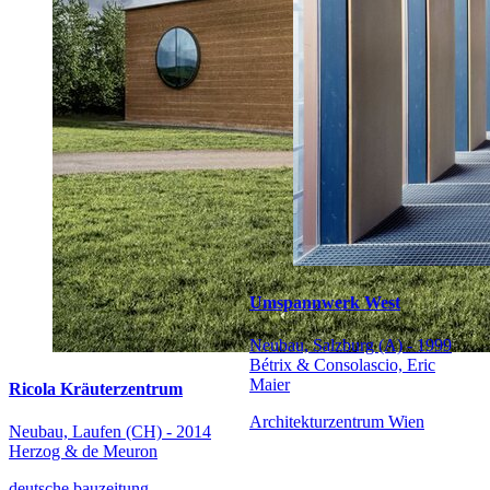
Umspannwerk West
Neubau, Salzburg (A) - 1999
Bétrix & Consolascio, Eric
Maier
Ricola Kräuterzentrum
Architekturzentrum Wien
Neubau, Laufen (CH) - 2014
Herzog & de Meuron
deutsche bauzeitung