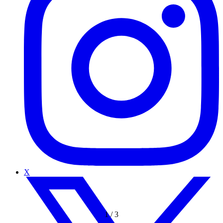
X
1
/
3