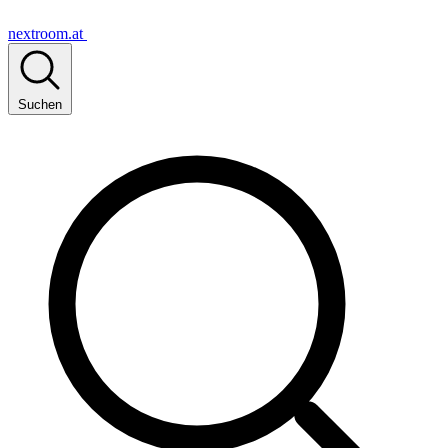
nextroom.at
Suchen