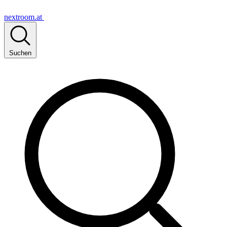
nextroom.at
Suchen