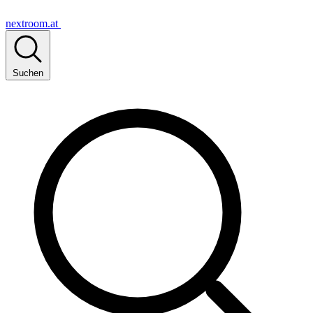
nextroom.at
Suchen