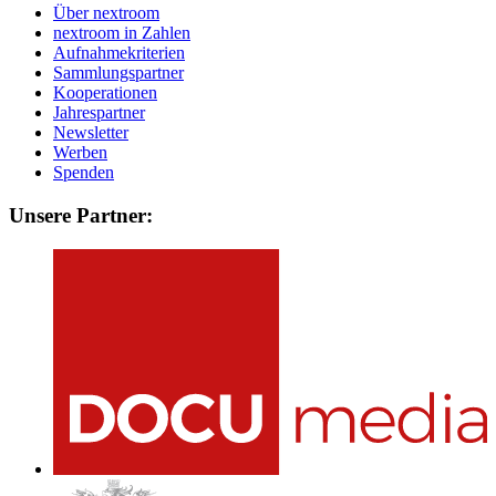
Über nextroom
nextroom in Zahlen
Aufnahmekriterien
Sammlungspartner
Kooperationen
Jahrespartner
Newsletter
Werben
Spenden
Unsere Partner: