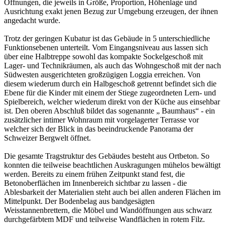
Öffnungen, die jeweils in Größe, Proportion, Höhenlage und
Ausrichtung exakt jenen Bezug zur Umgebung erzeugen, der ihnen
angedacht wurde.
Trotz der geringen Kubatur ist das Gebäude in 5 unterschiedliche
Funktionsebenen unterteilt. Vom Eingangsniveau aus lassen sich
über eine Halbtreppe sowohl das kompakte Sockelgeschoß mit
Lager- und Technikräumen, als auch das Wohngeschoß mit der nach
Südwesten ausgerichteten großzügigen Loggia erreichen. Von
diesem wiederum durch ein Halbgeschoß getrennt befindet sich die
Ebene für die Kinder mit einem der Stiege zugeordneten Lern- und
Spielbereich, welcher wiederum direkt von der Küche aus einsehbar
ist. Den oberen Abschluß bildet das sogenannte „ Baumhaus“ - ein
zusätzlicher intimer Wohnraum mit vorgelagerter Terrasse vor
welcher sich der Blick in das beeindruckende Panorama der
Schweizer Bergwelt öffnet.
Die gesamte Tragstruktur des Gebäudes besteht aus Ortbeton. So
konnten die teilweise beachtlichen Auskragungen mühelos bewältigt
werden. Bereits zu einem frühen Zeitpunkt stand fest, die
Betonoberflächen im Innenbereich sichtbar zu lassen - die
Ablesbarkeit der Materialien steht auch bei allen anderen Flächen im
Mittelpunkt. Der Bodenbelag aus bandgesägten
Weisstannenbrettern, die Möbel und Wandöffnungen aus schwarz
durchgefärbtem MDF und teilweise Wandflächen in rotem Filz.