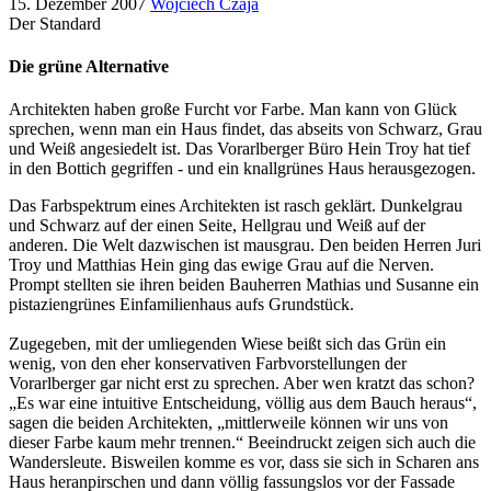
15. Dezember 2007
Wojciech Czaja
Der Standard
Die grüne Alternative
Architekten haben große Furcht vor Farbe. Man kann von Glück
sprechen, wenn man ein Haus findet, das abseits von Schwarz, Grau
und Weiß angesiedelt ist. Das Vorarlberger Büro Hein Troy hat tief
in den Bottich gegriffen - und ein knallgrünes Haus herausgezogen.
Das Farbspektrum eines Architekten ist rasch geklärt. Dunkelgrau
und Schwarz auf der einen Seite, Hellgrau und Weiß auf der
anderen. Die Welt dazwischen ist mausgrau. Den beiden Herren Juri
Troy und Matthias Hein ging das ewige Grau auf die Nerven.
Prompt stellten sie ihren beiden Bauherren Mathias und Susanne ein
pistaziengrünes Einfamilienhaus aufs Grundstück.
Zugegeben, mit der umliegenden Wiese beißt sich das Grün ein
wenig, von den eher konservativen Farbvorstellungen der
Vorarlberger gar nicht erst zu sprechen. Aber wen kratzt das schon?
„Es war eine intuitive Entscheidung, völlig aus dem Bauch heraus“,
sagen die beiden Architekten, „mittlerweile können wir uns von
dieser Farbe kaum mehr trennen.“ Beeindruckt zeigen sich auch die
Wandersleute. Bisweilen komme es vor, dass sie sich in Scharen ans
Haus heranpirschen und dann völlig fassungslos vor der Fassade