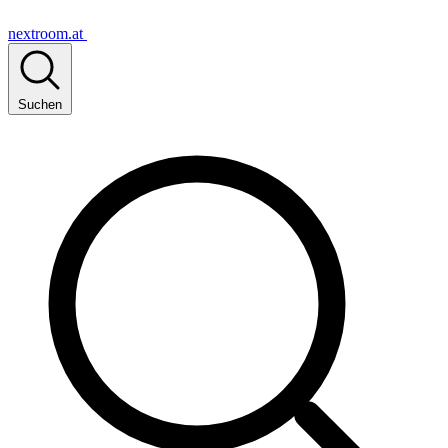
nextroom.at
Suchen