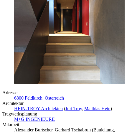
Adresse
6800 Feldkirch
,
Österreich
Architektur
HEIN-TROY Architekten
(
Juri Troy
,
Matthias Hein
)
Tragwerksplanung
M+G INGENIEURE
Mitarbeit
Alexander Burtscher, Gerhard Tschabrun (Bauleitung,