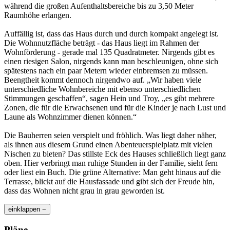
während die großen Aufenthaltsbereiche bis zu 3,50 Meter
Raumhöhe erlangen.
Auffällig ist, dass das Haus durch und durch kompakt angelegt ist.
Die Wohnnutzfläche beträgt - das Haus liegt im Rahmen der
Wohnförderung - gerade mal 135 Quadratmeter. Nirgends gibt es
einen riesigen Salon, nirgends kann man beschleunigen, ohne sich
spätestens nach ein paar Metern wieder einbremsen zu müssen.
Beengtheit kommt dennoch nirgendwo auf. „Wir haben viele
unterschiedliche Wohnbereiche mit ebenso unterschiedlichen
Stimmungen geschaffen“, sagen Hein und Troy, „es gibt mehrere
Zonen, die für die Erwachsenen und für die Kinder je nach Lust und
Laune als Wohnzimmer dienen können.“
Die Bauherren seien verspielt und fröhlich. Was liegt daher näher,
als ihnen aus diesem Grund einen Abenteuerspielplatz mit vielen
Nischen zu bieten? Das stillste Eck des Hauses schließlich liegt ganz
oben. Hier verbringt man ruhige Stunden in der Familie, sieht fern
oder liest ein Buch. Die grüne Alternative: Man geht hinaus auf die
Terrasse, blickt auf die Hausfassade und gibt sich der Freude hin,
dass das Wohnen nicht grau in grau geworden ist.
einklappen −
Pläne