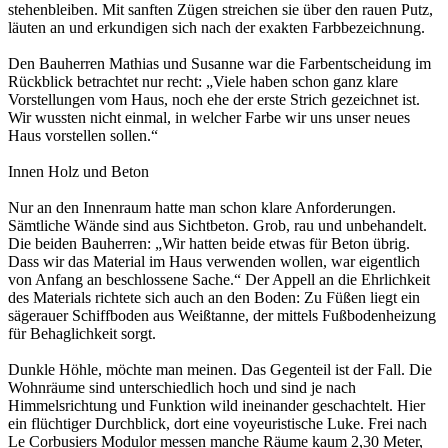
stehenbleiben. Mit sanften Zügen streichen sie über den rauen Putz,
läuten an und erkundigen sich nach der exakten Farbbezeichnung.
Den Bauherren Mathias und Susanne war die Farbentscheidung im
Rückblick betrachtet nur recht: „Viele haben schon ganz klare
Vorstellungen vom Haus, noch ehe der erste Strich gezeichnet ist.
Wir wussten nicht einmal, in welcher Farbe wir uns unser neues
Haus vorstellen sollen.“
Innen Holz und Beton
Nur an den Innenraum hatte man schon klare Anforderungen.
Sämtliche Wände sind aus Sichtbeton. Grob, rau und unbehandelt.
Die beiden Bauherren: „Wir hatten beide etwas für Beton übrig.
Dass wir das Material im Haus verwenden wollen, war eigentlich
von Anfang an beschlossene Sache.“ Der Appell an die Ehrlichkeit
des Materials richtete sich auch an den Boden: Zu Füßen liegt ein
sägerauer Schiffboden aus Weißtanne, der mittels Fußbodenheizung
für Behaglichkeit sorgt.
Dunkle Höhle, möchte man meinen. Das Gegenteil ist der Fall. Die
Wohnräume sind unterschiedlich hoch und sind je nach
Himmelsrichtung und Funktion wild ineinander geschachtelt. Hier
ein flüchtiger Durchblick, dort eine voyeuristische Luke. Frei nach
Le Corbusiers Modulor messen manche Räume kaum 2,30 Meter,