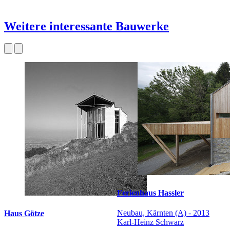
Weitere interessante Bauwerke
Ferienhaus Hassler
Neubau, Kärnten (A) - 2013
Haus Götze
Karl-Heinz Schwarz