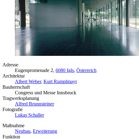
Adresse
Eugenpromenade 2,
6080 Igls
,
Österreich
Architektur
Albert Weber
,
Kurt Rumplmayr
Bauherrschaft
Congress und Messe Innsbruck
Tragwerksplanung
Alfred Brunnsteiner
Fotografie
Lukas Schaller
Maßnahme
Neubau
,
Erweiterung
Funktion