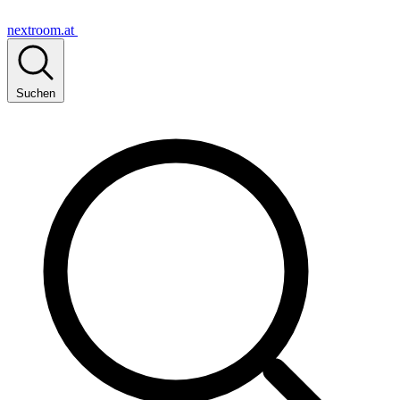
nextroom.at
Suchen