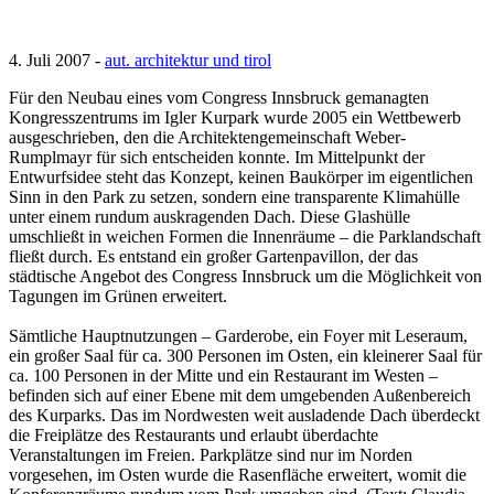
4. Juli 2007 -
aut. architektur und tirol
Für den Neubau eines vom Congress Innsbruck gemanagten
Kongresszentrums im Igler Kurpark wurde 2005 ein Wettbewerb
ausgeschrieben, den die Architektengemeinschaft Weber-
Rumplmayr für sich entscheiden konnte. Im Mittelpunkt der
Entwurfsidee steht das Konzept, keinen Baukörper im eigentlichen
Sinn in den Park zu setzen, sondern eine transparente Klimahülle
unter einem rundum auskragenden Dach. Diese Glashülle
umschließt in weichen Formen die Innenräume – die Parklandschaft
fließt durch. Es entstand ein großer Gartenpavillon, der das
städtische Angebot des Congress Innsbruck um die Möglichkeit von
Tagungen im Grünen erweitert.
Sämtliche Hauptnutzungen – Garderobe, ein Foyer mit Leseraum,
ein großer Saal für ca. 300 Personen im Osten, ein kleinerer Saal für
ca. 100 Personen in der Mitte und ein Restaurant im Westen –
befinden sich auf einer Ebene mit dem umgebenden Außenbereich
des Kurparks. Das im Nordwesten weit ausladende Dach überdeckt
die Freiplätze des Restaurants und erlaubt überdachte
Veranstaltungen im Freien. Parkplätze sind nur im Norden
vorgesehen, im Osten wurde die Rasenfläche erweitert, womit die