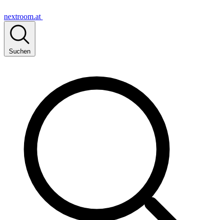
nextroom.at
Suchen