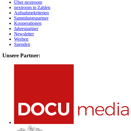
Über nextroom
nextroom in Zahlen
Aufnahmekriterien
Sammlungspartner
Kooperationen
Jahrespartner
Newsletter
Werben
Spenden
Unsere Partner: