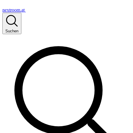
nextroom.at
Suchen