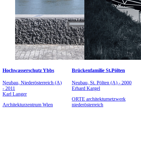
Hochwasserschutz Ybbs
Brückenfamilie St.Pölten
Neubau, Niederösterreich (A)
Neubau, St. Pölten (A) - 2000
- 2011
Erhard Kargel
Karl Langer
ORTE architekturnetzwerk
Architekturzentrum Wien
niederösterreich