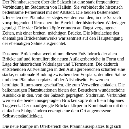
Der Pfannhausersteg über die Salzach ist eine stark frequentierte
Verbindung im Stadtraum von Hallein. Sie verbindet die historisch
bedeutsame Pernerinsel mit der Altstadt. Die beiden bestehenden
Uferseiten des Pfannhausersteges werden von den, in die Salzach
vorspringenden Ufermauern im Bereich der historischen Widerlager
geprägt. Die vier Brückenköpfe erinnern an längst vergangene
Zeiten, mit einer breiten, mächtigen Brücke. Die Mittelachse des
ehemaligen Brückenbauwerks war zentriert auf den Haupteingang
der ehemaligen Saline ausgerichtet.
Das neue Brückenbauwerk nimmt diesen Fußabdruck der alten
Brücke auf und formuliert die neuen Auflagerbereiche in Form und
Lage der historischen Widerlager und Ufermauern. Die dadurch
entstehenden Aufweitungen in den Auflagerbereichen schaffen eine
starke, emotionale Bindung zwischen dem Vorplatz, der alten Saline
und dem Pfannhauserplatz auf der Altstadtseite. Es werden
beruhigte Raumzonen geschaffen, die zum Verweilen einladen. Die
balkonartigen Platzsituationen bieten den Besuchern wunderschöne
Ausblicke in den, von der Salzach geprägten, Stadtraum. Verbunden
werden die beiden ausgeprägten Brückenköpfe durch ein filigranes
Tragwerk. Der unaufgeregte Brückenkörper in Kombination mit den
einfachen Stabgeländern erzeugt eine dem Ort angemessene
Selbstverständlichkeit.
Die neue Rampe im Uferbereich des Pfannhauserplatzes fügt sich