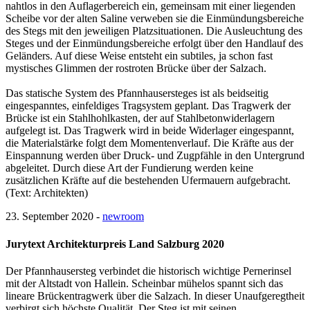
nahtlos in den Auflagerbereich ein, gemeinsam mit einer liegenden
Scheibe vor der alten Saline verweben sie die Einmündungsbereiche
des Stegs mit den jeweiligen Platzsituationen. Die Ausleuchtung des
Steges und der Einmündungsbereiche erfolgt über den Handlauf des
Geländers. Auf diese Weise entsteht ein subtiles, ja schon fast
mystisches Glimmen der rostroten Brücke über der Salzach.
Das statische System des Pfannhausersteges ist als beidseitig
eingespanntes, einfeldiges Tragsystem geplant. Das Tragwerk der
Brücke ist ein Stahlhohlkasten, der auf Stahlbetonwiderlagern
aufgelegt ist. Das Tragwerk wird in beide Widerlager eingespannt,
die Materialstärke folgt dem Momentenverlauf. Die Kräfte aus der
Einspannung werden über Druck- und Zugpfähle in den Untergrund
abgeleitet. Durch diese Art der Fundierung werden keine
zusätzlichen Kräfte auf die bestehenden Ufermauern aufgebracht.
(Text: Architekten)
23. September 2020 -
newroom
Jurytext Architekturpreis Land Salzburg 2020
Der Pfannhausersteg verbindet die historisch wichtige Pernerinsel
mit der Altstadt von Hallein. Scheinbar mühelos spannt sich das
lineare Brückentragwerk über die Salzach. In dieser Unaufgeregtheit
verbirgt sich höchste Qualität. Der Steg ist mit seinen