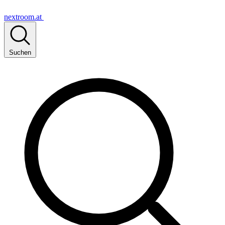
nextroom.at
Suchen