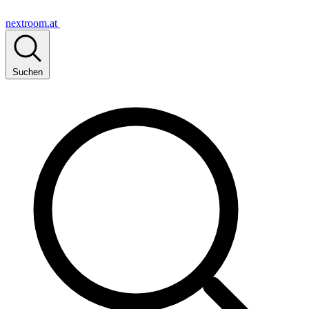
nextroom.at
Suchen