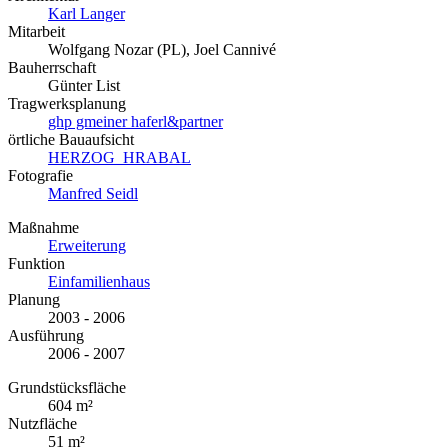
Karl Langer
Mitarbeit
Wolfgang Nozar (PL), Joel Cannivé
Bauherrschaft
Günter List
Tragwerksplanung
ghp gmeiner haferl&partner
örtliche Bauaufsicht
HERZOG_HRABAL
Fotografie
Manfred Seidl
Maßnahme
Erweiterung
Funktion
Einfamilienhaus
Planung
2003 - 2006
Ausführung
2006 - 2007
Grundstücksfläche
604 m²
Nutzfläche
51 m²