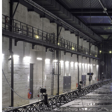
1
/
26