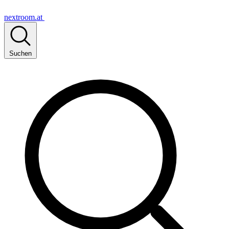
nextroom.at
Suchen