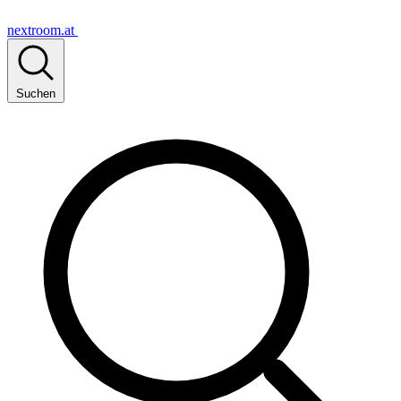
nextroom.at
Suchen