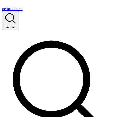
nextroom.at
Suchen