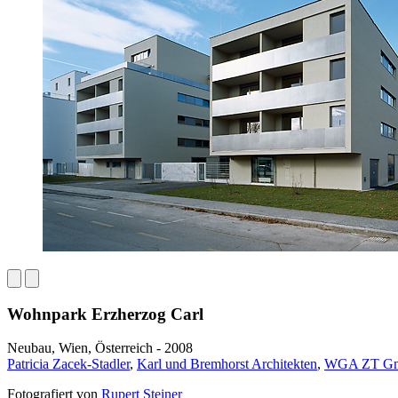
Wohnpark Erzherzog Carl
Neubau, Wien, Österreich - 2008
Patricia Zacek-Stadler
,
Karl und Bremhorst Architekten
,
WGA ZT G
Fotografiert von
Rupert Steiner