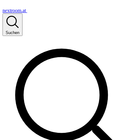
nextroom.at
Suchen