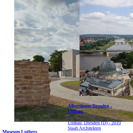
Albertinum Dresden -
Umbau
Umbau, Dresden (D) - 2010
Staab Architekten
Museum Luthers