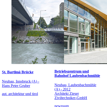
Betriebszentrum und
St. Bartlmä Brücke
Bahnhof Laubenbachmühle
Neubau, Innsbruck (A) -
Neubau, Laubenbachmühle
Hans Peter Gruber
(A) - 2012
Architekt Zieser
aut. architektur und tirol
Ziviltechniker-GmbH
newroom