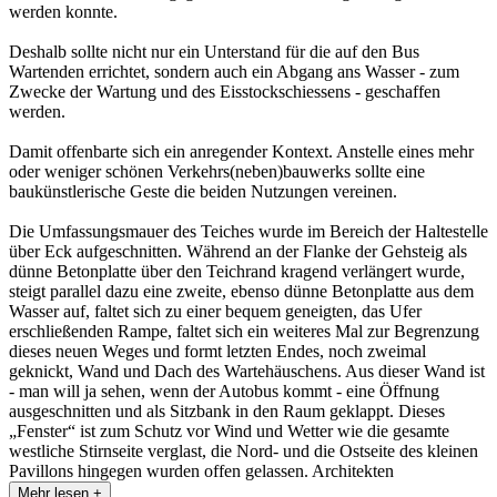
werden konnte.
Deshalb sollte nicht nur ein Unterstand für die auf den Bus
Wartenden errichtet, sondern auch ein Abgang ans Wasser - zum
Zwecke der Wartung und des Eisstockschiessens - geschaffen
werden.
Damit offenbarte sich ein anregender Kontext. Anstelle eines mehr
oder weniger schönen Verkehrs(neben)bauwerks sollte eine
baukünstlerische Geste die beiden Nutzungen vereinen.
Die Umfassungsmauer des Teiches wurde im Bereich der Haltestelle
über Eck aufgeschnitten. Während an der Flanke der Gehsteig als
dünne Betonplatte über den Teichrand kragend verlängert wurde,
steigt parallel dazu eine zweite, ebenso dünne Betonplatte aus dem
Wasser auf, faltet sich zu einer bequem geneigten, das Ufer
erschließenden Rampe, faltet sich ein weiteres Mal zur Begrenzung
dieses neuen Weges und formt letzten Endes, noch zweimal
geknickt, Wand und Dach des Wartehäuschens. Aus dieser Wand ist
- man will ja sehen, wenn der Autobus kommt - eine Öffnung
ausgeschnitten und als Sitzbank in den Raum geklappt. Dieses
„Fenster“ ist zum Schutz vor Wind und Wetter wie die gesamte
westliche Stirnseite verglast, die Nord- und die Ostseite des kleinen
Pavillons hingegen wurden offen gelassen. Architekten
Mehr lesen +