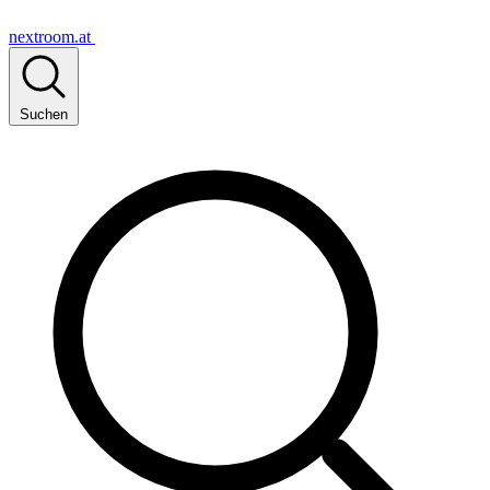
nextroom.at
Suchen