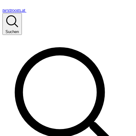
nextroom.at
Suchen