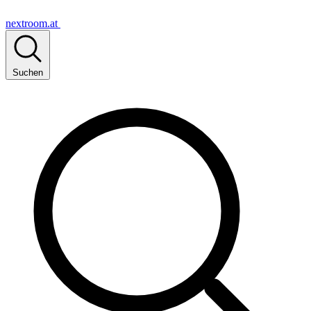
nextroom.at
Suchen