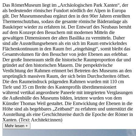
Das RömerMuseum liegt im „Archäologischen Park Xanten“, der
als bedeutender römischer Fundort nördlich der Alpen in Europa
gilt. Der Museumsneubau ergänzt den in den 90er Jahren erstellten
Thermenschutzbau, sodass die gesamte römische Bäderanlage als
Baukörper wieder zu erfahren ist. Der Entwurf des Neubaus beruht
auf dem Konzept den Besuchern mit modernen Mitteln die
gewaltigen Dimensionen der alten Basilika zu vermitteln. Daher
sind alle Ausstellungsebenen als ein sich im Raum entwickelndes
Flächenkontinuum in den Raum frei „eingehängt“, somit bleibt das
Gesamtvolumen für den Besucher von jeder Ebenen aus erlebbar.
Der große Innenraum stellt die historische Raumproportion dar und
gründet auf den historischen Mauern. Die perspektivische
Verdichtung der Rahmen erinnert bei Betreten des Museums an den
ursprünglich massiven Raum, der sich beim Durchschreiten öffnet.
Die den Raumeindruck prägenden Rahmen wurden mit 110 cm
Tiefe und 35 cm Breite des Kastenprofils überdimensioniert
während vertikal angeordnete Paneele mit integrierten Verglasungen
die Außenhülle des Museums bilden, letztere wurden von dem
Künstler Thomas Weil gestaltet. Die Entwicklung der Ebenen in die
Höhe sind als begehbares „Zeitband“ zu erfahren und unterstützt die
Ausstellung als eine Geschichtsreise durch die Epoche der Römer in
Xanten. (Text: Architekt:innen)
Mehr lesen +