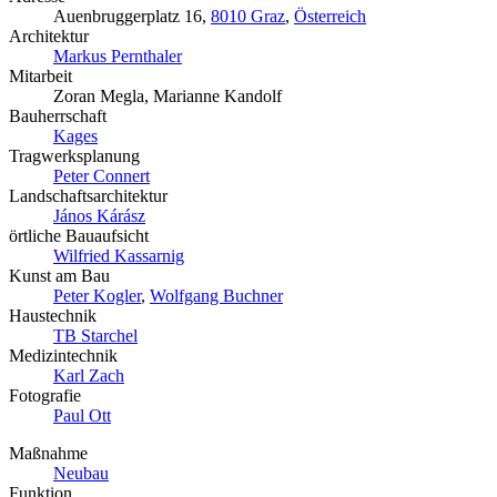
Auenbruggerplatz 16,
8010 Graz
,
Österreich
Architektur
Markus Pernthaler
Mitarbeit
Zoran Megla, Marianne Kandolf
Bauherrschaft
Kages
Tragwerksplanung
Peter Connert
Landschaftsarchitektur
János Kárász
örtliche Bauaufsicht
Wilfried Kassarnig
Kunst am Bau
Peter Kogler
,
Wolfgang Buchner
Haustechnik
TB Starchel
Medizintechnik
Karl Zach
Fotografie
Paul Ott
Maßnahme
Neubau
Funktion