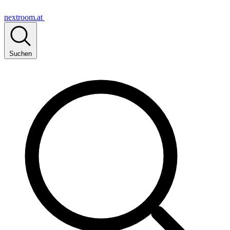
nextroom.at
Suchen