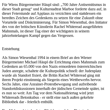
Für Wiens Bürgermeister Häupl sind: „700 Jahre Antisemitismus in
dieser Stadt genug“ und Kulturstadtrat Marboe forderte dazu auf, in
dieser Feierstunde auf Applaus zu verzichten und stattdessen ein
beredtes Zeichen des Gedenkens zu setzen für eine Zukunft ohne
Vorurteile und Diskriminierung. Für Simon Wiesenthal, den Initiator
des von der britischen Künstlerin Rachel Whiteread ausgeführten
Mahnmals, ist dieser Tag einer der wichtigsten in seinem
jahrzehntelangen Kampf gegen das Vergessen.
Entstehung
Als Simon Wiesenthal 1994 in einem Brief an den Wiener
Bürgermeister Michael Häupl die Errichtung eines Mahnmals zum
Gedenken an 65.000 von den Nazis ermordeten österreichischen
Juden anregte, schaltete die Kulturpolitik schnell: der Judenplatz
wurde als Standort fixiert, die Britin Rachel Whiteread ging mit
ihrem Projekt einstimmig als Siegerin eines Wettbewerbs hervor.
Sechs Jahre, eine Anrainer-Protestbewegung und aufreibende
Standortdiskussionen innerhalb der jüdischen Gemeinde später, ist
es nun so weit: Am Tag vor dem Nationalfeiertag wird jetzt
Whitereads Betonkubus - er stellt eine nach außen gekehrte
Bibliothek dar - feierlich enthüllt.