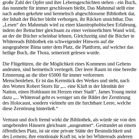
große Zahl der Opfer und ihre Lebensgeschichten stehen - ein Buch,
das nunmehr für immer geschlossen bleibt, Das Mahnmal stellt eine
nach außen gekehrte und hermetisch abgeschlossene Bibliothek dar,
der Inhalt der Bücher bleibt verborgen, ihr Rücken unsichtbar, Das
„Lesen“ des Mahnmals wird zu einer klaustrophobischen Erfahrung,
indem der Betrachter gleichsam zu einer verinnerlichten Wand wird,
an der die Bücher scheinbar lehnen, Gleichzeitig sind die Bücher in
Whitereads Bibliothek ein schweigender Hinweis auf die
ausgegrabene Bima unter dem Platz, die Plattform, auf welcher das
heilige Buch, die Thora, seinerzeit gelesen wurde.
Die Flügeltüren, die die Möglichkeit eines Kommens und Gehens
andeuten, sind hermetisch verriegelt. Der leere Raum ist eine beredte
Erinnerung an die über 65000 für immer verlorenen
Menschenleben. Er ist das Kernstück des Werkes und steht, nach
den Worten Robert Storrs für „... eine Kluft in der Identität der
Nation, einen Hohlraum im Herzen einer Stadt“. James Young meint
dazu „... Whiteread geht es weniger um die Bilder der Zerstörung
des Holocaust, sondern vielmehr um die furchtbare Leere, welche
diese Zerstörung hinterließ.“
Vertraut und doch fremd wirkt die Bibliothek, als würde sie von den
umgebenden Häusern gleichsam „ausgeatmet“. Gestrandet an einem
öffentlichen Platz, ist sie eine private Stätte der Besinnlichkeit und
des Lernens; ihre emotionale Kraft ist, wie bei Whitereads anderen