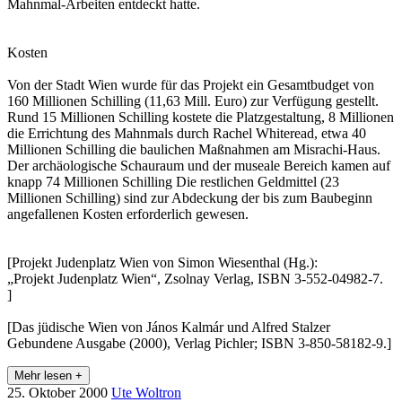
Mahnmal-Arbeiten entdeckt hatte.
Kosten
Von der Stadt Wien wurde für das Projekt ein Gesamtbudget von
160 Millionen Schilling (11,63 Mill. Euro) zur Verfügung gestellt.
Rund 15 Millionen Schilling kostete die Platzgestaltung, 8 Millionen
die Errichtung des Mahnmals durch Rachel Whiteread, etwa 40
Millionen Schilling die baulichen Maßnahmen am Misrachi-Haus.
Der archäologische Schauraum und der museale Bereich kamen auf
knapp 74 Millionen Schilling Die restlichen Geldmittel (23
Millionen Schilling) sind zur Abdeckung der bis zum Baubeginn
angefallenen Kosten erforderlich gewesen.
[Projekt Judenplatz Wien von Simon Wiesenthal (Hg.):
„Projekt Judenplatz Wien“, Zsolnay Verlag, ISBN 3-552-04982-7.
]
[Das jüdische Wien von János Kalmár und Alfred Stalzer
Gebundene Ausgabe (2000), Verlag Pichler; ISBN 3-850-58182-9.]
Mehr lesen +
25. Oktober 2000
Ute Woltron