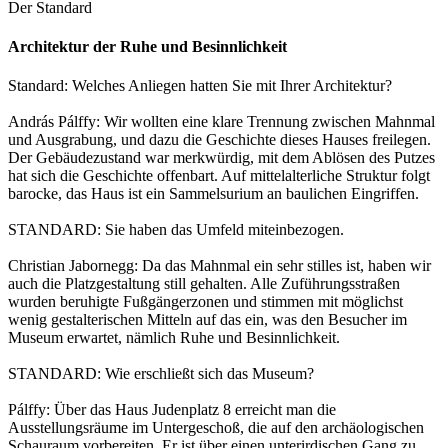
Der Standard
Architektur der Ruhe und Besinnlichkeit
Standard: Welches Anliegen hatten Sie mit Ihrer Architektur?
András Pálffy: Wir wollten eine klare Trennung zwischen Mahnmal
und Ausgrabung, und dazu die Geschichte dieses Hauses freilegen.
Der Gebäudezustand war merkwürdig, mit dem Ablösen des Putzes
hat sich die Geschichte offenbart. Auf mittelalterliche Struktur folgt
barocke, das Haus ist ein Sammelsurium an baulichen Eingriffen.
STANDARD: Sie haben das Umfeld miteinbezogen.
Christian Jabornegg: Da das Mahnmal ein sehr stilles ist, haben wir
auch die Platzgestaltung still gehalten. Alle Zuführungsstraßen
wurden beruhigte Fußgängerzonen und stimmen mit möglichst
wenig gestalterischen Mitteln auf das ein, was den Besucher im
Museum erwartet, nämlich Ruhe und Besinnlichkeit.
STANDARD: Wie erschließt sich das Museum?
Pálffy: Über das Haus Judenplatz 8 erreicht man die
Ausstellungsräume im Untergeschoß, die auf den archäologischen
Schauraum vorbereiten. Er ist über einen unterirdischen Gang zu