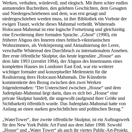
Werken, verhalten, würdevoll, und elegisch. Mit ihren schier endlos
anmutenden Buchreihen, den gelebten Geschichten, dem Gesagten
und Niedergeschriebenen und dem, was erst gesagt und
niedergeschrieben werden muss, ist ihre Bibliothek ein Vorbote der
ewigen Trauer, welche dieses Mahnmal verheißt. Whitereads
Holocaust-Mahnmal ist eine logische Fortsetzung und gleichzeitig
eine Erweiterung ihrer formalen Sprache. „Ghost“ (1990), ein
früherer Abguss des Inneren eines britisch-viktorianischen
Wohnzimmers, als Verkörperung und Aktualisierung der Leere,
verschaffte Whiteread den Durchbruch zu internationalem Ansehen.
Ihre erste öffentliche Skulptur, das heute legendäre „House“ aus
dem Jahr 1993 (zerstört 1994), der Abguss des Innenraums eines
kompletten Hauses im Londoner East End, war ein weiterer
wichtiger formaler und konzeptueller Meilenstein für die
Realisierung ihres Holocaust-Mahnmals. Die Künstlerin
kommentierte den Bezug zwischen den zwei Werken
folgendermaßen: “Der Unterschied zwischen „House“ und dem
Judenplatz-Mahnmal liegt darin, dass es sich bei „House“ eine
private Skulptur handelt, die ungewollt (aufgrund ihrer Größe und
Sichtbarkeit) öffentlich wurde. Das Judenplatz-Mahnmal hatte von
Anfang an einen starken geschichtlichen und politischen Bezug.”
„WaterTower“, ihre zweite öffentliche Skulptur, ist ein Auftragswerk
für den New York Public Art Fund aus dem Jahre 1998. Sowohl
„House“ und „Water Tower“ als auch ihr viertes Public-Art-Projekt,