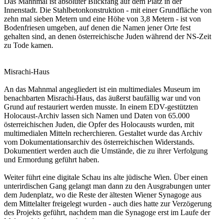
Das Mahnmal ist absoluter Blickfang auf dem Platz in der
Innenstadt. Die Stahlbetonkonstruktion - mit einer Grundfläche von
zehn mal sieben Metern und eine Höhe von 3,8 Metern - ist von
Bodenfriesen umgeben, auf denen die Namen jener Orte fest
gehalten sind, an denen österreichische Juden während der NS-Zeit
zu Tode kamen.
Misrachi-Haus
An das Mahnmal angegliedert ist ein multimediales Museum im
benachbarten Misrachi-Haus, das äußerst baufällig war und von
Grund auf restauriert werden musste. In einem EDV-gestützten
Holocaust-Archiv lassen sich Namen und Daten von 65.000
österreichischen Juden, die Opfer des Holocausts wurden, mit
multimedialen Mitteln recherchieren. Gestaltet wurde das Archiv
vom Dokumentationsarchiv des österreichischen Widerstands.
Dokumentiert werden auch die Umstände, die zu ihrer Verfolgung
und Ermordung geführt haben.
Weiter führt eine digitale Schau ins alte jüdische Wien. Über einen
unterirdischen Gang gelangt man dann zu den Ausgrabungen unter
dem Judenplatz, wo die Reste der ältesten Wiener Synagoge aus
dem Mittelalter freigelegt wurden - auch dies hatte zur Verzögerung
des Projekts geführt, nachdem man die Synagoge erst im Laufe der