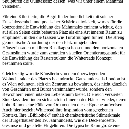
Skulpturen die Quintessenz dessen, was wir unter einem Mahnmal
verstehen.
Für eine Künstlerin, die Begriffe der Innerlichkeit mit solcher
Entschlossenheit und poetischer Schärfe entwickelt, war es für die
konzeptionelle Entwicklung des Mahnmales eminent wichtig, den
auf allen Seiten dicht bebauten Platz als eine Art inneren Raum zu
empfinden, in den die Gassen wie Türöffnungen führen. Die streng
geometrische Anordnung der den Platz umgebenden
Häuserfassaden mit ihren Rustikageschossen und den horizontalen
Gesimslinien wurde zum zentralen visuellen Orientierungspunkt für
die Entwicklung der Rasterstruktur, die Whitereads Konzept
bestimmen sollte.
Gleichzeitig war die Künstlerin von dem überwiegenden
Wohncharakter des Platzes beeindruckt. Ganz anders als London ist
es Wien gelungen, sich ein Zentrum zu bewahren, das nicht gänzlich
von Geschäften und Büros vereinnahmt wurde, sondern den
Bewohnern einen intakten Lebensraum bietet, Die reich verzierten
Stuckfassaden finden sich auch im Inneren der Häuser wieder, deren
hohe Räume eine Fülle von Ornamenten dieser Epoche aufweisen.
Auch hier bezieht Whiteread ihre Inspiration vom gegebenen
Kontext. Ihre „Bibliothek“ enthält charakteristische Stilmerkmale
der Bürgerhäuser des 19. Jahrhunderts, wie die Deckenrosette,
Gesimse und getäfelte Flügeltüren. Die typische Raumgröße einer