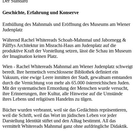
Der Standard
Geschichte, Erfahrung und Konserve
Enthüllung des Mahnmals und Eröffnung des Museums am Wiener
Judenplatz
Während Rachel Whitereads Schoah-Mahnmal und Jabornegg &
Pálffys Architektur im Misrachi-Haus am Judenplatz auf die
produktive Kraft der Vorstellung setzen, lässt die Schau im Museum
der Imagination keinen Platz.
Wien - Rachel Whitereads Mahnmal am Wiener Judenplatz schweigt
beredt. Ihre hermetisch verschlossene Bibliothek definiert ein
Vakuum, eine ewige Leere inmitten der Stadt, gewaltsam entstanden
durch die Vernichtung von mehr als 65.000 österreichischen Juden.
Mit der systematischen Ermordung der Menschen wurde versucht,
ihre Erinnerungen, ihre Kultur, alle Hinweise auf die Umstände
ihres Lebens und religiösen Handelns zu tilgen.
Bücher wurden verbrannt, weil sie das Gedächtnis repräsentieren,
weil die Schrift, weil das Wort im jüdischen Leben vor jeder
Darstellung Identität stiftet und den Alltag bestimmt. All das
vermittelt Whitereads Mahnmal ganz ohne aufdringliche Didaktik.