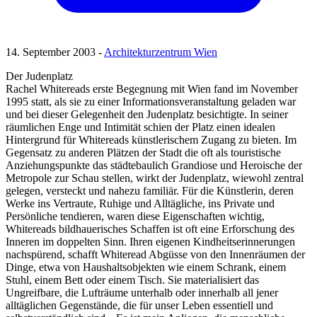
14. September 2003 -
Architekturzentrum Wien
Der Judenplatz
Rachel Whitereads erste Begegnung mit Wien fand im November
1995 statt, als sie zu einer Informationsveranstaltung geladen war
und bei dieser Gelegenheit den Judenplatz besichtigte. In seiner
räumlichen Enge und Intimität schien der Platz einen idealen
Hintergrund für Whitereads künstlerischem Zugang zu bieten. Im
Gegensatz zu anderen Plätzen der Stadt die oft als touristische
Anziehungspunkte das städtebaulich Grandiose und Heroische der
Metropole zur Schau stellen, wirkt der Judenplatz, wiewohl zentral
gelegen, versteckt und nahezu familiär. Für die Künstlerin, deren
Werke ins Vertraute, Ruhige und Alltägliche, ins Private und
Persönliche tendieren, waren diese Eigenschaften wichtig,
Whitereads bildhauerisches Schaffen ist oft eine Erforschung des
Inneren im doppelten Sinn. Ihren eigenen Kindheitserinnerungen
nachspürend, schafft Whiteread Abgüsse von den Innenräumen der
Dinge, etwa von Haushaltsobjekten wie einem Schrank, einem
Stuhl, einem Bett oder einem Tisch. Sie materialisiert das
Ungreifbare, die Lufträume unterhalb oder innerhalb all jener
alltäglichen Gegenstände, die für unser Leben essentiell und