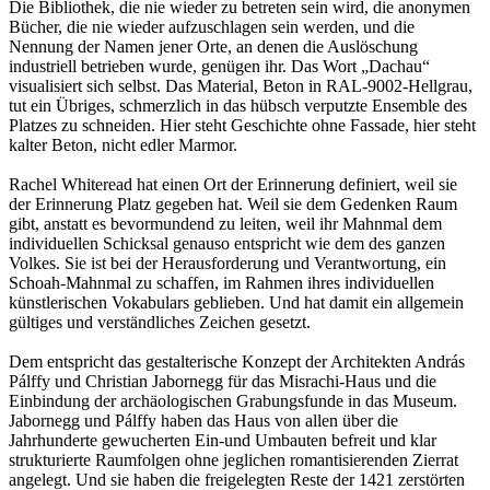
Die Bibliothek, die nie wieder zu betreten sein wird, die anonymen
Bücher, die nie wieder aufzuschlagen sein werden, und die
Nennung der Namen jener Orte, an denen die Auslöschung
industriell betrieben wurde, genügen ihr. Das Wort „Dachau“
visualisiert sich selbst. Das Material, Beton in RAL-9002-Hellgrau,
tut ein Übriges, schmerzlich in das hübsch verputzte Ensemble des
Platzes zu schneiden. Hier steht Geschichte ohne Fassade, hier steht
kalter Beton, nicht edler Marmor.
Rachel Whiteread hat einen Ort der Erinnerung definiert, weil sie
der Erinnerung Platz gegeben hat. Weil sie dem Gedenken Raum
gibt, anstatt es bevormundend zu leiten, weil ihr Mahnmal dem
individuellen Schicksal genauso entspricht wie dem des ganzen
Volkes. Sie ist bei der Herausforderung und Verantwortung, ein
Schoah-Mahnmal zu schaffen, im Rahmen ihres individuellen
künstlerischen Vokabulars geblieben. Und hat damit ein allgemein
gültiges und verständliches Zeichen gesetzt.
Dem entspricht das gestalterische Konzept der Architekten András
Pálffy und Christian Jabornegg für das Misrachi-Haus und die
Einbindung der archäologischen Grabungsfunde in das Museum.
Jabornegg und Pálffy haben das Haus von allen über die
Jahrhunderte gewucherten Ein-und Umbauten befreit und klar
strukturierte Raumfolgen ohne jeglichen romantisierenden Zierrat
angelegt. Und sie haben die freigelegten Reste der 1421 zerstörten