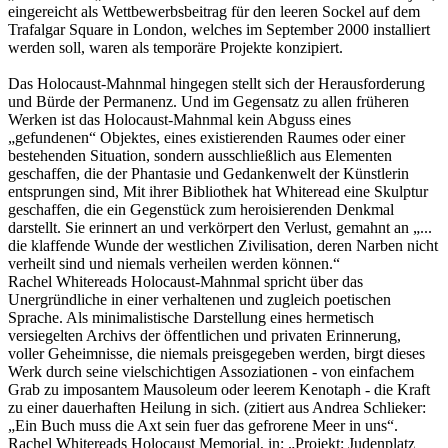
eingereicht als Wettbewerbsbeitrag für den leeren Sockel auf dem
Trafalgar Square in London, welches im September 2000 installiert
werden soll, waren als temporäre Projekte konzipiert.
Das Holocaust-Mahnmal hingegen stellt sich der Herausforderung
und Bürde der Permanenz. Und im Gegensatz zu allen früheren
Werken ist das Holocaust-Mahnmal kein Abguss eines
„gefundenen“ Objektes, eines existierenden Raumes oder einer
bestehenden Situation, sondern ausschließlich aus Elementen
geschaffen, die der Phantasie und Gedankenwelt der Künstlerin
entsprungen sind, Mit ihrer Bibliothek hat Whiteread eine Skulptur
geschaffen, die ein Gegenstück zum heroisierenden Denkmal
darstellt. Sie erinnert an und verkörpert den Verlust, gemahnt an „...
die klaffende Wunde der westlichen Zivilisation, deren Narben nicht
verheilt sind und niemals verheilen werden können.“
Rachel Whitereads Holocaust-Mahnmal spricht über das
Unergründliche in einer verhaltenen und zugleich poetischen
Sprache. Als minimalistische Darstellung eines hermetisch
versiegelten Archivs der öffentlichen und privaten Erinnerung,
voller Geheimnisse, die niemals preisgegeben werden, birgt dieses
Werk durch seine vielschichtigen Assoziationen - von einfachem
Grab zu imposantem Mausoleum oder leerem Kenotaph - die Kraft
zu einer dauerhaften Heilung in sich. (zitiert aus Andrea Schlieker:
„Ein Buch muss die Axt sein fuer das gefrorene Meer in uns“.
Rachel Whitereads Holocaust Memorial, in: „Projekt: Judenplatz