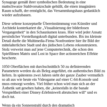
Synagoge gemäß ihrer symbolischen Bedeutung in eine
mattschwarze Stahlvorsatzschale gehüllt, die einen imaginären
Raum schafft, der ermöglicht, das Versammlungshaus gedanklich
wieder aufzubauen.
Diese seltene konzeptuelle Übereinstimmung von Künstler und
Architekt konterkariert die „Visualisierung der bilderlosen
Vergangenheit“ in den Schauräumen krass. Hier wird jeder Ansatz
persönlicher Vorstellungskraft digital unterbunden. Bis ins kleinste
Detail durfte die Multimedia-Firma Nonfrontiere hier ihr Bild der
mittelalterlichen Stadt und des jüdischen Lebens rekonstruieren.
Stolz verweist man auf jene Computertechnik, die schon den
Spielfilmen Matrix und Lost in Space ihre actionreichen Effekte
bescherte.
1050 Oberflächen mit durchschnittlich 50 zu definierenden
Parametern werden da als Beleg angeführt, ein authentisches Bild zu
liefern. In spätestens zwei Jahren sieht der ganze Zauber vermutlich
so alt aus wie heute ein Videogame auf einer C-64-Konsole und
muss entsorgt werden. Viel früher schon wird man sich an der
Ästhetik satt gesehen haben, die „keinesfalls in die banale
Verspieltheit einer Disney-Erlebniswelt abrutschen will“ und es
doch tut.
Wenn da ein Sonnenstrahl durch den dramatisch