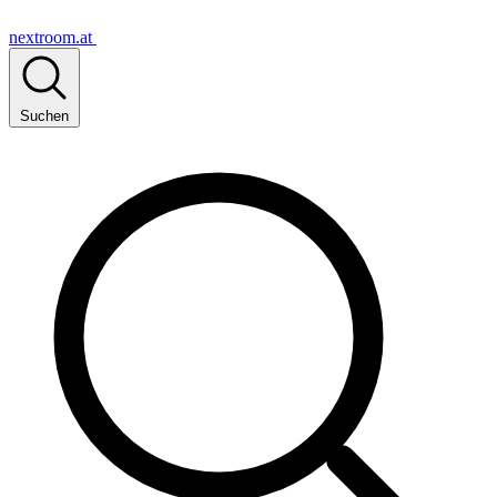
nextroom.at
Suchen