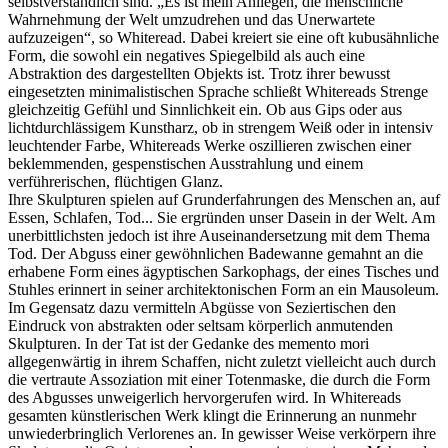
selbstverständlich sind. „Es ist mein Anliegen, die menschliche
Wahrnehmung der Welt umzudrehen und das Unerwartete
aufzuzeigen“, so Whiteread. Dabei kreiert sie eine oft kubusähnliche
Form, die sowohl ein negatives Spiegelbild als auch eine
Abstraktion des dargestellten Objekts ist. Trotz ihrer bewusst
eingesetzten minimalistischen Sprache schließt Whitereads Strenge
gleichzeitig Gefühl und Sinnlichkeit ein. Ob aus Gips oder aus
lichtdurchlässigem Kunstharz, ob in strengem Weiß oder in intensiv
leuchtender Farbe, Whitereads Werke oszillieren zwischen einer
beklemmenden, gespenstischen Ausstrahlung und einem
verführerischen, flüchtigen Glanz.
Ihre Skulpturen spielen auf Grunderfahrungen des Menschen an, auf
Essen, Schlafen, Tod... Sie ergründen unser Dasein in der Welt. Am
unerbittlichsten jedoch ist ihre Auseinandersetzung mit dem Thema
Tod. Der Abguss einer gewöhnlichen Badewanne gemahnt an die
erhabene Form eines ägyptischen Sarkophags, der eines Tisches und
Stuhles erinnert in seiner architektonischen Form an ein Mausoleum.
Im Gegensatz dazu vermitteln Abgüsse von Seziertischen den
Eindruck von abstrakten oder seltsam körperlich anmutenden
Skulpturen. In der Tat ist der Gedanke des memento mori
allgegenwärtig in ihrem Schaffen, nicht zuletzt vielleicht auch durch
die vertraute Assoziation mit einer Totenmaske, die durch die Form
des Abgusses unweigerlich hervorgerufen wird. In Whitereads
gesamten künstlerischen Werk klingt die Erinnerung an nunmehr
unwiederbringlich Verlorenes an. In gewisser Weise verkörpern ihre