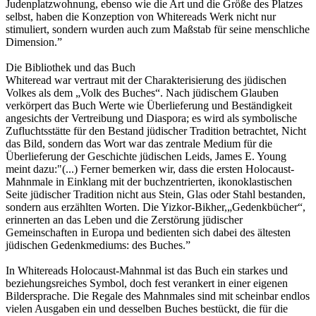
Judenplatzwohnung, ebenso wie die Art und die Größe des Platzes
selbst, haben die Konzeption von Whitereads Werk nicht nur
stimuliert, sondern wurden auch zum Maßstab für seine menschliche
Dimension.”
Die Bibliothek und das Buch
Whiteread war vertraut mit der Charakterisierung des jüdischen
Volkes als dem „Volk des Buches“. Nach jüdischem Glauben
verkörpert das Buch Werte wie Überlieferung und Beständigkeit
angesichts der Vertreibung und Diaspora; es wird als symbolische
Zufluchtsstätte für den Bestand jüdischer Tradition betrachtet, Nicht
das Bild, sondern das Wort war das zentrale Medium für die
Überlieferung der Geschichte jüdischen Leids, James E. Young
meint dazu:"(...) Ferner bemerken wir, dass die ersten Holocaust-
Mahnmale in Einklang mit der buchzentrierten, ikonoklastischen
Seite jüdischer Tradition nicht aus Stein, Glas oder Stahl bestanden,
sondern aus erzählten Worten. Die Yizkor-Bikher,„Gedenkbücher“,
erinnerten an das Leben und die Zerstörung jüdischer
Gemeinschaften in Europa und bedienten sich dabei des ältesten
jüdischen Gedenkmediums: des Buches.”
In Whitereads Holocaust-Mahnmal ist das Buch ein starkes und
beziehungsreiches Symbol, doch fest verankert in einer eigenen
Bildersprache. Die Regale des Mahnmales sind mit scheinbar endlos
vielen Ausgaben ein und desselben Buches bestückt, die für die