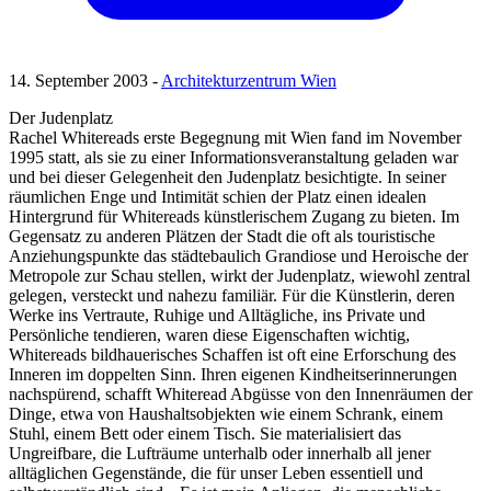
14. September 2003 -
Architekturzentrum Wien
Der Judenplatz
Rachel Whitereads erste Begegnung mit Wien fand im November
1995 statt, als sie zu einer Informationsveranstaltung geladen war
und bei dieser Gelegenheit den Judenplatz besichtigte. In seiner
räumlichen Enge und Intimität schien der Platz einen idealen
Hintergrund für Whitereads künstlerischem Zugang zu bieten. Im
Gegensatz zu anderen Plätzen der Stadt die oft als touristische
Anziehungspunkte das städtebaulich Grandiose und Heroische der
Metropole zur Schau stellen, wirkt der Judenplatz, wiewohl zentral
gelegen, versteckt und nahezu familiär. Für die Künstlerin, deren
Werke ins Vertraute, Ruhige und Alltägliche, ins Private und
Persönliche tendieren, waren diese Eigenschaften wichtig,
Whitereads bildhauerisches Schaffen ist oft eine Erforschung des
Inneren im doppelten Sinn. Ihren eigenen Kindheitserinnerungen
nachspürend, schafft Whiteread Abgüsse von den Innenräumen der
Dinge, etwa von Haushaltsobjekten wie einem Schrank, einem
Stuhl, einem Bett oder einem Tisch. Sie materialisiert das
Ungreifbare, die Lufträume unterhalb oder innerhalb all jener
alltäglichen Gegenstände, die für unser Leben essentiell und