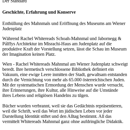
Der Standard
Geschichte, Erfahrung und Konserve
Enthüllung des Mahnmals und Eröffnung des Museums am Wiener
Judenplatz
Während Rachel Whitereads Schoah-Mahnmal und Jabornegg &
Pálffys Architektur im Misrachi-Haus am Judenplatz auf die
produktive Kraft der Vorstellung setzen, lässt die Schau im Museum
der Imagination keinen Platz.
Wien - Rachel Whitereads Mahnmal am Wiener Judenplatz schweigt
beredt. Ihre hermetisch verschlossene Bibliothek definiert ein
Vakuum, eine ewige Leere inmitten der Stadt, gewaltsam entstanden
durch die Vernichtung von mehr als 65.000 österreichischen Juden.
Mit der systematischen Ermordung der Menschen wurde versucht,
ihre Erinnerungen, ihre Kultur, alle Hinweise auf die Umstände
ihres Lebens und religiösen Handelns zu tilgen.
Bücher wurden verbrannt, weil sie das Gedächtnis repräsentieren,
weil die Schrift, weil das Wort im jüdischen Leben vor jeder
Darstellung Identität stiftet und den Alltag bestimmt. All das
vermittelt Whitereads Mahnmal ganz ohne aufdringliche Didaktik.