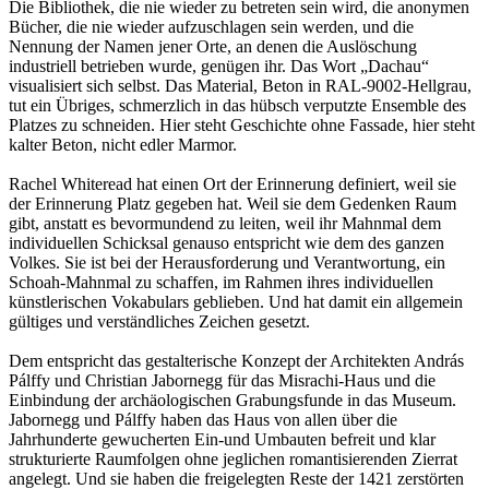
Die Bibliothek, die nie wieder zu betreten sein wird, die anonymen
Bücher, die nie wieder aufzuschlagen sein werden, und die
Nennung der Namen jener Orte, an denen die Auslöschung
industriell betrieben wurde, genügen ihr. Das Wort „Dachau“
visualisiert sich selbst. Das Material, Beton in RAL-9002-Hellgrau,
tut ein Übriges, schmerzlich in das hübsch verputzte Ensemble des
Platzes zu schneiden. Hier steht Geschichte ohne Fassade, hier steht
kalter Beton, nicht edler Marmor.
Rachel Whiteread hat einen Ort der Erinnerung definiert, weil sie
der Erinnerung Platz gegeben hat. Weil sie dem Gedenken Raum
gibt, anstatt es bevormundend zu leiten, weil ihr Mahnmal dem
individuellen Schicksal genauso entspricht wie dem des ganzen
Volkes. Sie ist bei der Herausforderung und Verantwortung, ein
Schoah-Mahnmal zu schaffen, im Rahmen ihres individuellen
künstlerischen Vokabulars geblieben. Und hat damit ein allgemein
gültiges und verständliches Zeichen gesetzt.
Dem entspricht das gestalterische Konzept der Architekten András
Pálffy und Christian Jabornegg für das Misrachi-Haus und die
Einbindung der archäologischen Grabungsfunde in das Museum.
Jabornegg und Pálffy haben das Haus von allen über die
Jahrhunderte gewucherten Ein-und Umbauten befreit und klar
strukturierte Raumfolgen ohne jeglichen romantisierenden Zierrat
angelegt. Und sie haben die freigelegten Reste der 1421 zerstörten