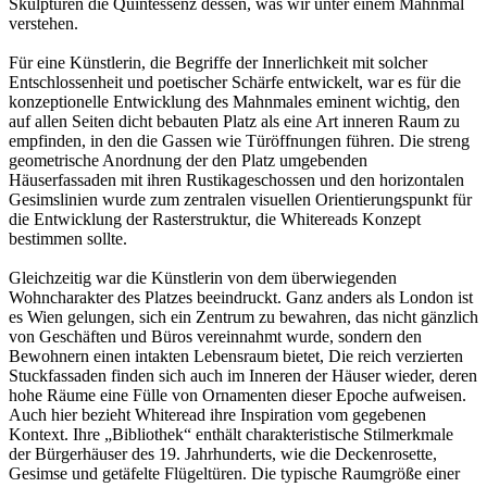
Skulpturen die Quintessenz dessen, was wir unter einem Mahnmal
verstehen.
Für eine Künstlerin, die Begriffe der Innerlichkeit mit solcher
Entschlossenheit und poetischer Schärfe entwickelt, war es für die
konzeptionelle Entwicklung des Mahnmales eminent wichtig, den
auf allen Seiten dicht bebauten Platz als eine Art inneren Raum zu
empfinden, in den die Gassen wie Türöffnungen führen. Die streng
geometrische Anordnung der den Platz umgebenden
Häuserfassaden mit ihren Rustikageschossen und den horizontalen
Gesimslinien wurde zum zentralen visuellen Orientierungspunkt für
die Entwicklung der Rasterstruktur, die Whitereads Konzept
bestimmen sollte.
Gleichzeitig war die Künstlerin von dem überwiegenden
Wohncharakter des Platzes beeindruckt. Ganz anders als London ist
es Wien gelungen, sich ein Zentrum zu bewahren, das nicht gänzlich
von Geschäften und Büros vereinnahmt wurde, sondern den
Bewohnern einen intakten Lebensraum bietet, Die reich verzierten
Stuckfassaden finden sich auch im Inneren der Häuser wieder, deren
hohe Räume eine Fülle von Ornamenten dieser Epoche aufweisen.
Auch hier bezieht Whiteread ihre Inspiration vom gegebenen
Kontext. Ihre „Bibliothek“ enthält charakteristische Stilmerkmale
der Bürgerhäuser des 19. Jahrhunderts, wie die Deckenrosette,
Gesimse und getäfelte Flügeltüren. Die typische Raumgröße einer