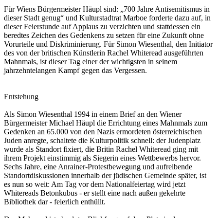
Für Wiens Bürgermeister Häupl sind: „700 Jahre Antisemitismus in
dieser Stadt genug“ und Kulturstadtrat Marboe forderte dazu auf, in
dieser Feierstunde auf Applaus zu verzichten und stattdessen ein
beredtes Zeichen des Gedenkens zu setzen für eine Zukunft ohne
Vorurteile und Diskriminierung. Für Simon Wiesenthal, den Initiator
des von der britischen Künstlerin Rachel Whiteread ausgeführten
Mahnmals, ist dieser Tag einer der wichtigsten in seinem
jahrzehntelangen Kampf gegen das Vergessen.
Entstehung
Als Simon Wiesenthal 1994 in einem Brief an den Wiener
Bürgermeister Michael Häupl die Errichtung eines Mahnmals zum
Gedenken an 65.000 von den Nazis ermordeten österreichischen
Juden anregte, schaltete die Kulturpolitik schnell: der Judenplatz
wurde als Standort fixiert, die Britin Rachel Whiteread ging mit
ihrem Projekt einstimmig als Siegerin eines Wettbewerbs hervor.
Sechs Jahre, eine Anrainer-Protestbewegung und aufreibende
Standortdiskussionen innerhalb der jüdischen Gemeinde später, ist
es nun so weit: Am Tag vor dem Nationalfeiertag wird jetzt
Whitereads Betonkubus - er stellt eine nach außen gekehrte
Bibliothek dar - feierlich enthüllt.