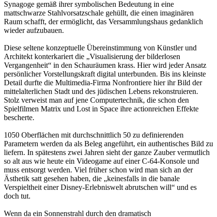
Synagoge gemäß ihrer symbolischen Bedeutung in eine
mattschwarze Stahlvorsatzschale gehüllt, die einen imaginären
Raum schafft, der ermöglicht, das Versammlungshaus gedanklich
wieder aufzubauen.
Diese seltene konzeptuelle Übereinstimmung von Künstler und
Architekt konterkariert die „Visualisierung der bilderlosen
Vergangenheit“ in den Schauräumen krass. Hier wird jeder Ansatz
persönlicher Vorstellungskraft digital unterbunden. Bis ins kleinste
Detail durfte die Multimedia-Firma Nonfrontiere hier ihr Bild der
mittelalterlichen Stadt und des jüdischen Lebens rekonstruieren.
Stolz verweist man auf jene Computertechnik, die schon den
Spielfilmen Matrix und Lost in Space ihre actionreichen Effekte
bescherte.
1050 Oberflächen mit durchschnittlich 50 zu definierenden
Parametern werden da als Beleg angeführt, ein authentisches Bild zu
liefern. In spätestens zwei Jahren sieht der ganze Zauber vermutlich
so alt aus wie heute ein Videogame auf einer C-64-Konsole und
muss entsorgt werden. Viel früher schon wird man sich an der
Ästhetik satt gesehen haben, die „keinesfalls in die banale
Verspieltheit einer Disney-Erlebniswelt abrutschen will“ und es
doch tut.
Wenn da ein Sonnenstrahl durch den dramatisch