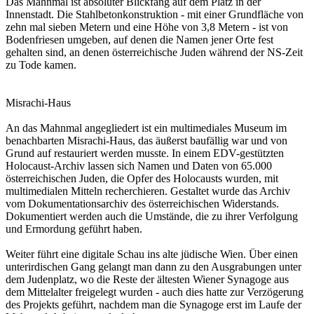
Das Mahnmal ist absoluter Blickfang auf dem Platz in der
Innenstadt. Die Stahlbetonkonstruktion - mit einer Grundfläche von
zehn mal sieben Metern und eine Höhe von 3,8 Metern - ist von
Bodenfriesen umgeben, auf denen die Namen jener Orte fest
gehalten sind, an denen österreichische Juden während der NS-Zeit
zu Tode kamen.
Misrachi-Haus
An das Mahnmal angegliedert ist ein multimediales Museum im
benachbarten Misrachi-Haus, das äußerst baufällig war und von
Grund auf restauriert werden musste. In einem EDV-gestützten
Holocaust-Archiv lassen sich Namen und Daten von 65.000
österreichischen Juden, die Opfer des Holocausts wurden, mit
multimedialen Mitteln recherchieren. Gestaltet wurde das Archiv
vom Dokumentationsarchiv des österreichischen Widerstands.
Dokumentiert werden auch die Umstände, die zu ihrer Verfolgung
und Ermordung geführt haben.
Weiter führt eine digitale Schau ins alte jüdische Wien. Über einen
unterirdischen Gang gelangt man dann zu den Ausgrabungen unter
dem Judenplatz, wo die Reste der ältesten Wiener Synagoge aus
dem Mittelalter freigelegt wurden - auch dies hatte zur Verzögerung
des Projekts geführt, nachdem man die Synagoge erst im Laufe der