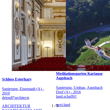
Meditationsgarten Kartause
Aggsbach
Schloss Esterhazy
Sanierung, Umbau, Aggsbach
Sanierung, Eisenstadt (A) -
Dorf (A) - 2016
2010
land.schafft©
driendl*architects
next.land
1
/
5
ARCHITEKTUR