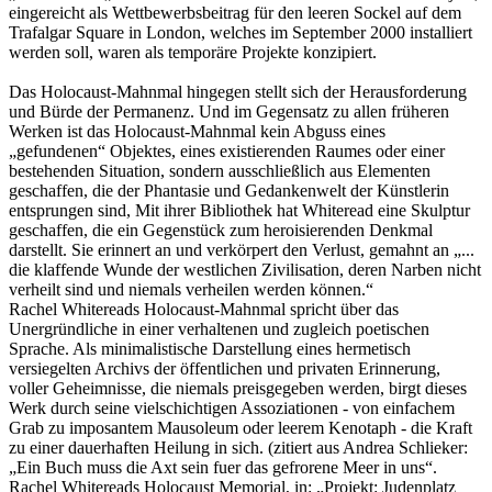
eingereicht als Wettbewerbsbeitrag für den leeren Sockel auf dem
Trafalgar Square in London, welches im September 2000 installiert
werden soll, waren als temporäre Projekte konzipiert.
Das Holocaust-Mahnmal hingegen stellt sich der Herausforderung
und Bürde der Permanenz. Und im Gegensatz zu allen früheren
Werken ist das Holocaust-Mahnmal kein Abguss eines
„gefundenen“ Objektes, eines existierenden Raumes oder einer
bestehenden Situation, sondern ausschließlich aus Elementen
geschaffen, die der Phantasie und Gedankenwelt der Künstlerin
entsprungen sind, Mit ihrer Bibliothek hat Whiteread eine Skulptur
geschaffen, die ein Gegenstück zum heroisierenden Denkmal
darstellt. Sie erinnert an und verkörpert den Verlust, gemahnt an „...
die klaffende Wunde der westlichen Zivilisation, deren Narben nicht
verheilt sind und niemals verheilen werden können.“
Rachel Whitereads Holocaust-Mahnmal spricht über das
Unergründliche in einer verhaltenen und zugleich poetischen
Sprache. Als minimalistische Darstellung eines hermetisch
versiegelten Archivs der öffentlichen und privaten Erinnerung,
voller Geheimnisse, die niemals preisgegeben werden, birgt dieses
Werk durch seine vielschichtigen Assoziationen - von einfachem
Grab zu imposantem Mausoleum oder leerem Kenotaph - die Kraft
zu einer dauerhaften Heilung in sich. (zitiert aus Andrea Schlieker:
„Ein Buch muss die Axt sein fuer das gefrorene Meer in uns“.
Rachel Whitereads Holocaust Memorial, in: „Projekt: Judenplatz