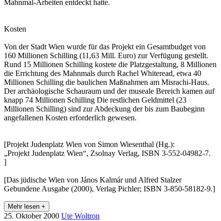
Mahnmal-Arbeiten entdeckt hatte.
Kosten
Von der Stadt Wien wurde für das Projekt ein Gesamtbudget von
160 Millionen Schilling (11,63 Mill. Euro) zur Verfügung gestellt.
Rund 15 Millionen Schilling kostete die Platzgestaltung, 8 Millionen
die Errichtung des Mahnmals durch Rachel Whiteread, etwa 40
Millionen Schilling die baulichen Maßnahmen am Misrachi-Haus.
Der archäologische Schauraum und der museale Bereich kamen auf
knapp 74 Millionen Schilling Die restlichen Geldmittel (23
Millionen Schilling) sind zur Abdeckung der bis zum Baubeginn
angefallenen Kosten erforderlich gewesen.
[Projekt Judenplatz Wien von Simon Wiesenthal (Hg.):
„Projekt Judenplatz Wien“, Zsolnay Verlag, ISBN 3-552-04982-7.
]
[Das jüdische Wien von János Kalmár und Alfred Stalzer
Gebundene Ausgabe (2000), Verlag Pichler; ISBN 3-850-58182-9.]
Mehr lesen +
25. Oktober 2000
Ute Woltron