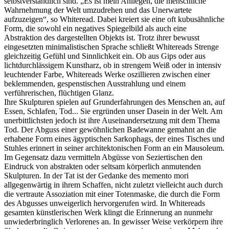
selbstverständlich sind. „Es ist mein Anliegen, die menschliche
Wahrnehmung der Welt umzudrehen und das Unerwartete
aufzuzeigen“, so Whiteread. Dabei kreiert sie eine oft kubusähnliche
Form, die sowohl ein negatives Spiegelbild als auch eine
Abstraktion des dargestellten Objekts ist. Trotz ihrer bewusst
eingesetzten minimalistischen Sprache schließt Whitereads Strenge
gleichzeitig Gefühl und Sinnlichkeit ein. Ob aus Gips oder aus
lichtdurchlässigem Kunstharz, ob in strengem Weiß oder in intensiv
leuchtender Farbe, Whitereads Werke oszillieren zwischen einer
beklemmenden, gespenstischen Ausstrahlung und einem
verführerischen, flüchtigen Glanz.
Ihre Skulpturen spielen auf Grunderfahrungen des Menschen an, auf
Essen, Schlafen, Tod... Sie ergründen unser Dasein in der Welt. Am
unerbittlichsten jedoch ist ihre Auseinandersetzung mit dem Thema
Tod. Der Abguss einer gewöhnlichen Badewanne gemahnt an die
erhabene Form eines ägyptischen Sarkophags, der eines Tisches und
Stuhles erinnert in seiner architektonischen Form an ein Mausoleum.
Im Gegensatz dazu vermitteln Abgüsse von Seziertischen den
Eindruck von abstrakten oder seltsam körperlich anmutenden
Skulpturen. In der Tat ist der Gedanke des memento mori
allgegenwärtig in ihrem Schaffen, nicht zuletzt vielleicht auch durch
die vertraute Assoziation mit einer Totenmaske, die durch die Form
des Abgusses unweigerlich hervorgerufen wird. In Whitereads
gesamten künstlerischen Werk klingt die Erinnerung an nunmehr
unwiederbringlich Verlorenes an. In gewisser Weise verkörpern ihre