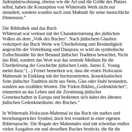
Judenplatzwohnung, ebenso wie die Art und die Größe des Platzes
selbst, haben die Konzeption von Whitereads Werk nicht nur
stimuliert, sondern wurden auch zum Maßstab für seine menschliche
Dimension.”
Die Bibliothek und das Buch
Whiteread war vertraut mit der Charakterisierung des jüdischen
Volkes als dem „Volk des Buches“. Nach jüdischem Glauben
verkörpert das Buch Werte wie Überlieferung und Beständigkeit
angesichts der Vertreibung und Diaspora; es wird als symbolische
Zufluchtsstätte für den Bestand jüdischer Tradition betrachtet, Nicht
das Bild, sondern das Wort war das zentrale Medium für die
Überlieferung der Geschichte jüdischen Leids, James E. Young
meint dazu:"(...) Ferner bemerken wir, dass die ersten Holocaust-
Mahnmale in Einklang mit der buchzentrierten, ikonoklastischen
Seite jüdischer Tradition nicht aus Stein, Glas oder Stahl bestanden,
sondern aus erzählten Worten. Die Yizkor-Bikher,„Gedenkbücher“,
erinnerten an das Leben und die Zerstörung jüdischer
Gemeinschaften in Europa und bedienten sich dabei des ältesten
jüdischen Gedenkmediums: des Buches.”
In Whitereads Holocaust-Mahnmal ist das Buch ein starkes und
beziehungsreiches Symbol, doch fest verankert in einer eigenen
Bildersprache. Die Regale des Mahnmales sind mit scheinbar endlos
vielen Ausgaben ein und desselben Buches bestückt, die für die