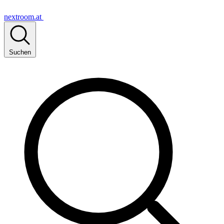
nextroom.at
Suchen