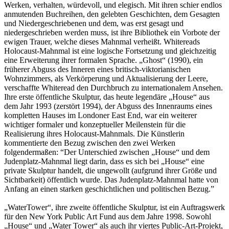
Werken, verhalten, würdevoll, und elegisch. Mit ihren schier endlos
anmutenden Buchreihen, den gelebten Geschichten, dem Gesagten
und Niedergeschriebenen und dem, was erst gesagt und
niedergeschrieben werden muss, ist ihre Bibliothek ein Vorbote der
ewigen Trauer, welche dieses Mahnmal verheißt. Whitereads
Holocaust-Mahnmal ist eine logische Fortsetzung und gleichzeitig
eine Erweiterung ihrer formalen Sprache. „Ghost“ (1990), ein
früherer Abguss des Inneren eines britisch-viktorianischen
Wohnzimmers, als Verkörperung und Aktualisierung der Leere,
verschaffte Whiteread den Durchbruch zu internationalem Ansehen.
Ihre erste öffentliche Skulptur, das heute legendäre „House“ aus
dem Jahr 1993 (zerstört 1994), der Abguss des Innenraums eines
kompletten Hauses im Londoner East End, war ein weiterer
wichtiger formaler und konzeptueller Meilenstein für die
Realisierung ihres Holocaust-Mahnmals. Die Künstlerin
kommentierte den Bezug zwischen den zwei Werken
folgendermaßen: “Der Unterschied zwischen „House“ und dem
Judenplatz-Mahnmal liegt darin, dass es sich bei „House“ eine
private Skulptur handelt, die ungewollt (aufgrund ihrer Größe und
Sichtbarkeit) öffentlich wurde. Das Judenplatz-Mahnmal hatte von
Anfang an einen starken geschichtlichen und politischen Bezug.”
„WaterTower“, ihre zweite öffentliche Skulptur, ist ein Auftragswerk
für den New York Public Art Fund aus dem Jahre 1998. Sowohl
„House“ und „Water Tower“ als auch ihr viertes Public-Art-Projekt,