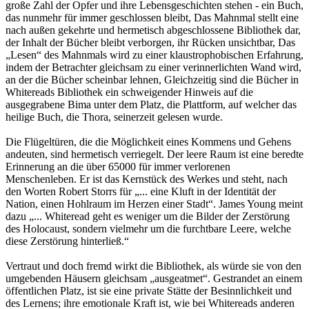
große Zahl der Opfer und ihre Lebensgeschichten stehen - ein Buch,
das nunmehr für immer geschlossen bleibt, Das Mahnmal stellt eine
nach außen gekehrte und hermetisch abgeschlossene Bibliothek dar,
der Inhalt der Bücher bleibt verborgen, ihr Rücken unsichtbar, Das
„Lesen“ des Mahnmals wird zu einer klaustrophobischen Erfahrung,
indem der Betrachter gleichsam zu einer verinnerlichten Wand wird,
an der die Bücher scheinbar lehnen, Gleichzeitig sind die Bücher in
Whitereads Bibliothek ein schweigender Hinweis auf die
ausgegrabene Bima unter dem Platz, die Plattform, auf welcher das
heilige Buch, die Thora, seinerzeit gelesen wurde.
Die Flügeltüren, die die Möglichkeit eines Kommens und Gehens
andeuten, sind hermetisch verriegelt. Der leere Raum ist eine beredte
Erinnerung an die über 65000 für immer verlorenen
Menschenleben. Er ist das Kernstück des Werkes und steht, nach
den Worten Robert Storrs für „... eine Kluft in der Identität der
Nation, einen Hohlraum im Herzen einer Stadt“. James Young meint
dazu „... Whiteread geht es weniger um die Bilder der Zerstörung
des Holocaust, sondern vielmehr um die furchtbare Leere, welche
diese Zerstörung hinterließ.“
Vertraut und doch fremd wirkt die Bibliothek, als würde sie von den
umgebenden Häusern gleichsam „ausgeatmet“. Gestrandet an einem
öffentlichen Platz, ist sie eine private Stätte der Besinnlichkeit und
des Lernens; ihre emotionale Kraft ist, wie bei Whitereads anderen