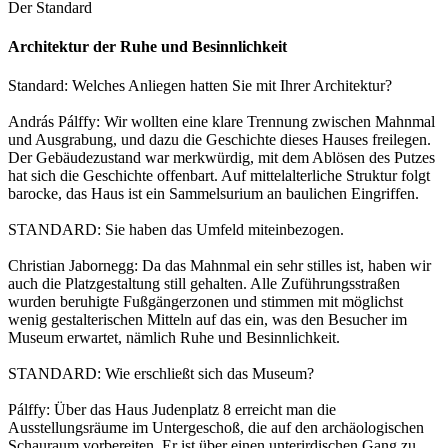
Der Standard
Architektur der Ruhe und Besinnlichkeit
Standard: Welches Anliegen hatten Sie mit Ihrer Architektur?
András Pálffy: Wir wollten eine klare Trennung zwischen Mahnmal
und Ausgrabung, und dazu die Geschichte dieses Hauses freilegen.
Der Gebäudezustand war merkwürdig, mit dem Ablösen des Putzes
hat sich die Geschichte offenbart. Auf mittelalterliche Struktur folgt
barocke, das Haus ist ein Sammelsurium an baulichen Eingriffen.
STANDARD: Sie haben das Umfeld miteinbezogen.
Christian Jabornegg: Da das Mahnmal ein sehr stilles ist, haben wir
auch die Platzgestaltung still gehalten. Alle Zuführungsstraßen
wurden beruhigte Fußgängerzonen und stimmen mit möglichst
wenig gestalterischen Mitteln auf das ein, was den Besucher im
Museum erwartet, nämlich Ruhe und Besinnlichkeit.
STANDARD: Wie erschließt sich das Museum?
Pálffy: Über das Haus Judenplatz 8 erreicht man die
Ausstellungsräume im Untergeschoß, die auf den archäologischen
Schauraum vorbereiten. Er ist über einen unterirdischen Gang zu