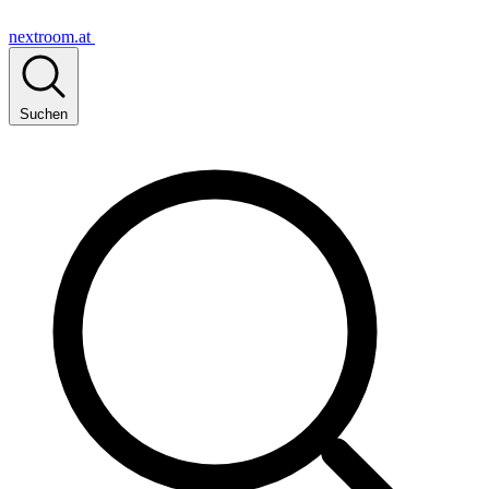
nextroom.at
Suchen