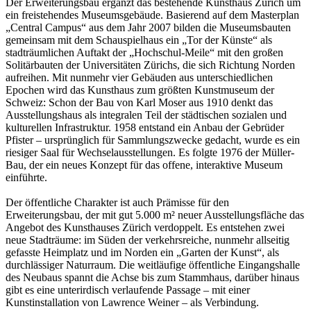
Der Erweiterungsbau ergänzt das bestehende Kunsthaus Zürich um
ein freistehendes Museumsgebäude. Basierend auf dem Masterplan
„Central Campus“ aus dem Jahr 2007 bilden die Museumsbauten
gemeinsam mit dem Schauspielhaus ein „Tor der Künste“ als
stadträumlichen Auftakt der „Hochschul-Meile“ mit den großen
Solitärbauten der Universitäten Zürichs, die sich Richtung Norden
aufreihen. Mit nunmehr vier Gebäuden aus unterschiedlichen
Epochen wird das Kunsthaus zum größten Kunstmuseum der
Schweiz: Schon der Bau von Karl Moser aus 1910 denkt das
Ausstellungshaus als integralen Teil der städtischen sozialen und
kulturellen Infrastruktur. 1958 entstand ein Anbau der Gebrüder
Pfister – ursprünglich für Sammlungszwecke gedacht, wurde es ein
riesiger Saal für Wechselausstellungen. Es folgte 1976 der Müller-
Bau, der ein neues Konzept für das offene, interaktive Museum
einführte.
Der öffentliche Charakter ist auch Prämisse für den
Erweiterungsbau, der mit gut 5.000 m² neuer Ausstellungsfläche das
Angebot des Kunsthauses Zürich verdoppelt. Es entstehen zwei
neue Stadträume: im Süden der verkehrsreiche, nunmehr allseitig
gefasste Heimplatz und im Norden ein „Garten der Kunst“, als
durchlässiger Naturraum. Die weitläufige öffentliche Eingangshalle
des Neubaus spannt die Achse bis zum Stammhaus, darüber hinaus
gibt es eine unterirdisch verlaufende Passage – mit einer
Kunstinstallation von Lawrence Weiner – als Verbindung.