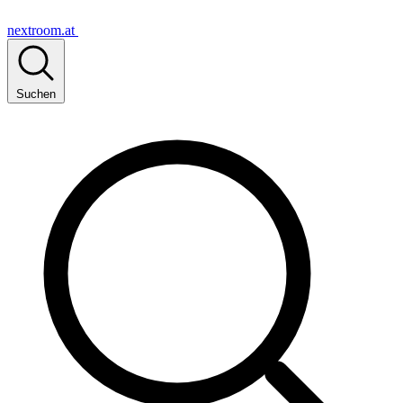
nextroom.at
Suchen