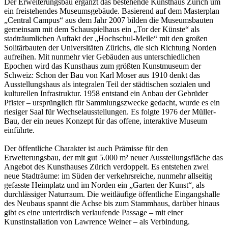
Der Erweiterungsbau ergänzt das bestehende Kunsthaus Zürich um
ein freistehendes Museumsgebäude. Basierend auf dem Masterplan
„Central Campus“ aus dem Jahr 2007 bilden die Museumsbauten
gemeinsam mit dem Schauspielhaus ein „Tor der Künste“ als
stadträumlichen Auftakt der „Hochschul-Meile“ mit den großen
Solitärbauten der Universitäten Zürichs, die sich Richtung Norden
aufreihen. Mit nunmehr vier Gebäuden aus unterschiedlichen
Epochen wird das Kunsthaus zum größten Kunstmuseum der
Schweiz: Schon der Bau von Karl Moser aus 1910 denkt das
Ausstellungshaus als integralen Teil der städtischen sozialen und
kulturellen Infrastruktur. 1958 entstand ein Anbau der Gebrüder
Pfister – ursprünglich für Sammlungszwecke gedacht, wurde es ein
riesiger Saal für Wechselausstellungen. Es folgte 1976 der Müller-
Bau, der ein neues Konzept für das offene, interaktive Museum
einführte.
Der öffentliche Charakter ist auch Prämisse für den
Erweiterungsbau, der mit gut 5.000 m² neuer Ausstellungsfläche das
Angebot des Kunsthauses Zürich verdoppelt. Es entstehen zwei
neue Stadträume: im Süden der verkehrsreiche, nunmehr allseitig
gefasste Heimplatz und im Norden ein „Garten der Kunst“, als
durchlässiger Naturraum. Die weitläufige öffentliche Eingangshalle
des Neubaus spannt die Achse bis zum Stammhaus, darüber hinaus
gibt es eine unterirdisch verlaufende Passage – mit einer
Kunstinstallation von Lawrence Weiner – als Verbindung.