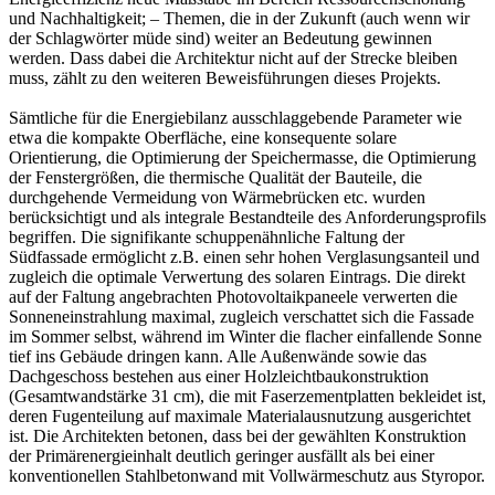
und Nachhaltigkeit; – Themen, die in der Zukunft (auch wenn wir
der Schlagwörter müde sind) weiter an Bedeutung gewinnen
werden. Dass dabei die Architektur nicht auf der Strecke bleiben
muss, zählt zu den weiteren Beweisführungen dieses Projekts.
Sämtliche für die Energiebilanz ausschlaggebende Parameter wie
etwa die kompakte Oberfläche, eine konsequente solare
Orientierung, die Optimierung der Speichermasse, die Optimierung
der Fenstergrößen, die thermische Qualität der Bauteile, die
durchgehende Vermeidung von Wärmebrücken etc. wurden
berücksichtigt und als integrale Bestandteile des Anforderungsprofils
begriffen. Die signifikante schuppenähnliche Faltung der
Südfassade ermöglicht z.B. einen sehr hohen Verglasungsanteil und
zugleich die optimale Verwertung des solaren Eintrags. Die direkt
auf der Faltung angebrachten Photovoltaikpaneele verwerten die
Sonneneinstrahlung maximal, zugleich verschattet sich die Fassade
im Sommer selbst, während im Winter die flacher einfallende Sonne
tief ins Gebäude dringen kann. Alle Außenwände sowie das
Dachgeschoss bestehen aus einer Holzleichtbaukonstruktion
(Gesamtwandstärke 31 cm), die mit Faserzementplatten bekleidet ist,
deren Fugenteilung auf maximale Materialausnutzung ausgerichtet
ist. Die Architekten betonen, dass bei der gewählten Konstruktion
der Primärenergieinhalt deutlich geringer ausfällt als bei einer
konventionellen Stahlbetonwand mit Vollwärmeschutz aus Styropor.