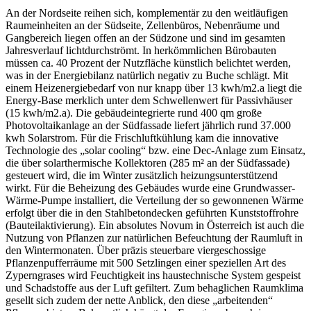
An der Nordseite reihen sich, komplementär zu den weitläufigen
Raumeinheiten an der Südseite, Zellenbüros, Nebenräume und
Gangbereich liegen offen an der Südzone und sind im gesamten
Jahresverlauf lichtdurchströmt. In herkömmlichen Bürobauten
müssen ca. 40 Prozent der Nutzfläche künstlich belichtet werden,
was in der Energiebilanz natürlich negativ zu Buche schlägt. Mit
einem Heizenergiebedarf von nur knapp über 13 kwh/m2.a liegt die
Energy-Base merklich unter dem Schwellenwert für Passivhäuser
(15 kwh/m2.a). Die gebäudeintegrierte rund 400 qm große
Photovoltaikanlage an der Südfassade liefert jährlich rund 37.000
kwh Solarstrom. Für die Frischluftkühlung kam die innovative
Technologie des „solar cooling“ bzw. eine Dec-Anlage zum Einsatz,
die über solarthermische Kollektoren (285 m² an der Südfassade)
gesteuert wird, die im Winter zusätzlich heizungsunterstützend
wirkt. Für die Beheizung des Gebäudes wurde eine Grundwasser-
Wärme-Pumpe installiert, die Verteilung der so gewonnenen Wärme
erfolgt über die in den Stahlbetondecken geführten Kunststoffrohre
(Bauteilaktivierung). Ein absolutes Novum in Österreich ist auch die
Nutzung von Pflanzen zur natürlichen Befeuchtung der Raumluft in
den Wintermonaten. Über präzis steuerbare viergeschossige
Pflanzenpufferräume mit 500 Setzlingen einer speziellen Art des
Zyperngrases wird Feuchtigkeit ins haustechnische System gespeist
und Schadstoffe aus der Luft gefiltert. Zum behaglichen Raumklima
gesellt sich zudem der nette Anblick, den diese „arbeitenden“