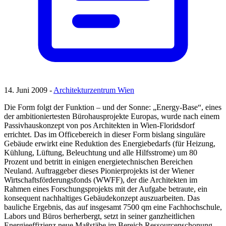
14. Juni 2009 -
Architekturzentrum Wien
Die Form folgt der Funktion – und der Sonne: „Energy-Base“, eines
der ambitioniertesten Bürohausprojekte Europas, wurde nach einem
Passivhauskonzept von pos Architekten in Wien-Floridsdorf
errichtet. Das im Officebereich in dieser Form bislang singuläre
Gebäude erwirkt eine Reduktion des Energiebedarfs (für Heizung,
Kühlung, Lüftung, Beleuchtung und alle Hilfsstrome) um 80
Prozent und betritt in einigen energietechnischen Bereichen
Neuland. Auftraggeber dieses Pionierprojekts ist der Wiener
Wirtschaftsförderungsfonds (WWFF), der die Architekten im
Rahmen eines Forschungsprojekts mit der Aufgabe betraute, ein
konsequent nachhaltiges Gebäudekonzept auszuarbeiten. Das
bauliche Ergebnis, das auf insgesamt 7500 qm eine Fachhochschule,
Labors und Büros berherbergt, setzt in seiner ganzheitlichen
Energieeffizienz neue Maßstäbe im Bereich Ressourcenschonung