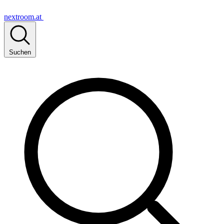
nextroom.at
Suchen