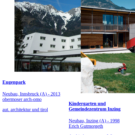
Eugenpark
Neubau, Innsbruck (A) - 2013
obermoser arch-omo
Kindergarten und
Gemeindezentrum Inzing
aut. architektur und tirol
Neubau, Inzing (A) - 1998
Erich Gutmorgeth