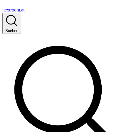
nextroom.at
Suchen