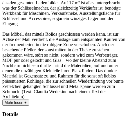
das den gesamten Laden bildet. Auf 17 m² ist alles untergebracht,
was der Schlüsselmacher, der gleichzeitig Verkäufer ist, benötigt:
Werkbank für Maschinen, Verkaufstheke, Ausstellungsfläche für
Schlüssel und Accessoires, sogar ein winziges Lager und der
Eingang.
Das Möbel, das mittels Rollos geschlossen werden kann, ist zur
Achse der Mall verdreht, die Auslage zum entspannten Kaufen von
der frequentierten in die ruhigere Zone verschoben. Auch der
bestehende Pfeiler, der sonst mitten in der Theke zu stehen
gekommen wäre, stört so nicht, sondern wird zum Werbeträger.
MDF pur oder gelocht und Glas – wo der kleine Abstand zum
Nachbarn nicht sein durfte – sind die Materialien, auf und unter
denen die unzähligen Kleinteile ihren Platz finden. Das dunkle
Material ist Gegensatz zu und Rahmen für die sonst oft lieblos
präsentierten Rohlinge, die zur schnellen Wiederfindung vor bunte
Zettelchen gehängten Schlüssel und Metallspäne werden zum
Schmuck. (Text: Claudia Wedekind nach einem Text der
Architektin)
Mehr lesen +
Details