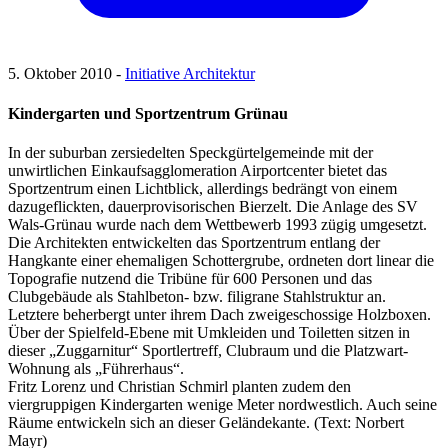
5. Oktober 2010 -
Initiative Architektur
Kindergarten und Sportzentrum Grünau
In der suburban zersiedelten Speckgürtelgemeinde mit der
unwirtlichen Einkaufsagglomeration Airportcenter bietet das
Sportzentrum einen Lichtblick, allerdings bedrängt von einem
dazugeflickten, dauerprovisorischen Bierzelt. Die Anlage des SV
Wals-Grünau wurde nach dem Wettbewerb 1993 zügig umgesetzt.
Die Architekten entwickelten das Sportzentrum entlang der
Hangkante einer ehemaligen Schottergrube, ordneten dort linear die
Topografie nutzend die Tribüne für 600 Personen und das
Clubgebäude als Stahlbeton- bzw. filigrane Stahlstruktur an.
Letztere beherbergt unter ihrem Dach zweigeschossige Holzboxen.
Über der Spielfeld-Ebene mit Umkleiden und Toiletten sitzen in
dieser „Zuggarnitur“ Sportlertreff, Clubraum und die Platzwart-
Wohnung als „Führerhaus“.
Fritz Lorenz und Christian Schmirl planten zudem den
viergruppigen Kindergarten wenige Meter nordwestlich. Auch seine
Räume entwickeln sich an dieser Geländekante. (Text: Norbert
Mayr)