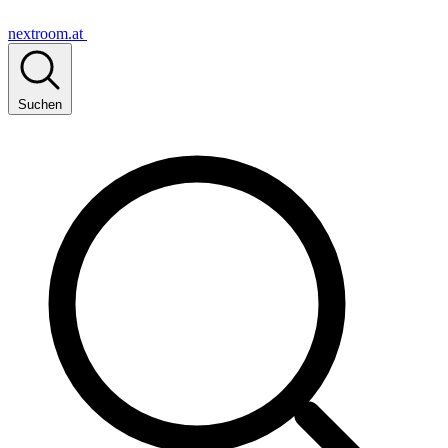
nextroom.at
Suchen