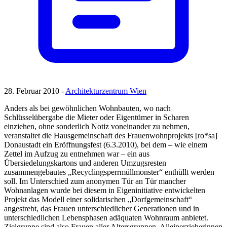
28. Februar 2010 -
Architekturzentrum Wien
Anders als bei gewöhnlichen Wohnbauten, wo nach
Schlüsselübergabe die Mieter oder Eigentümer in Scharen
einziehen, ohne sonderlich Notiz voneinander zu nehmen,
veranstaltet die Hausgemeinschaft des Frauenwohnprojekts [ro*sa]
Donaustadt ein Eröffnungsfest (6.3.2010), bei dem – wie einem
Zettel im Aufzug zu entnehmen war – ein aus
Übersiedelungskartons und anderen Umzugsresten
zusammengebautes „Recyclingsperrmüllmonster“ enthüllt werden
soll. Im Unterschied zum anonymen Tür an Tür mancher
Wohnanlagen wurde bei diesem in Eigeninitiative entwickelten
Projekt das Modell einer solidarischen „Dorfgemeinschaft“
angestrebt, das Frauen unterschiedlicher Generationen und in
unterschiedlichen Lebensphasen adäquaten Wohnraum anbietet.
Zielgruppe sind also Frauen aller Altersgruppen, Alleinerzieherinnen