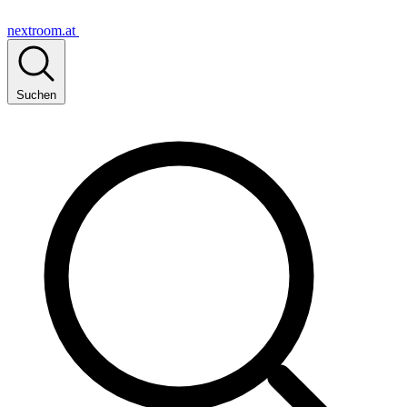
nextroom.at
Suchen