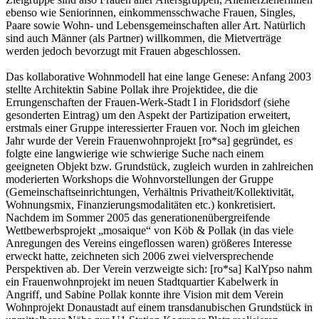
ebenso wie Seniorinnen, einkommensschwache Frauen, Singles,
Paare sowie Wohn- und Lebensgemeinschaften aller Art. Natürlich
sind auch Männer (als Partner) willkommen, die Mietverträge
werden jedoch bevorzugt mit Frauen abgeschlossen.
Das kollaborative Wohnmodell hat eine lange Genese: Anfang 2003
stellte Architektin Sabine Pollak ihre Projektidee, die die
Errungenschaften der Frauen-Werk-Stadt I in Floridsdorf (siehe
gesonderten Eintrag) um den Aspekt der Partizipation erweitert,
erstmals einer Gruppe interessierter Frauen vor. Noch im gleichen
Jahr wurde der Verein Frauenwohnprojekt [ro*sa] gegründet, es
folgte eine langwierige wie schwierige Suche nach einem
geeigneten Objekt bzw. Grundstück, zugleich wurden in zahlreichen
moderierten Workshops die Wohnvorstellungen der Gruppe
(Gemeinschaftseinrichtungen, Verhältnis Privatheit/Kollektivität,
Wohnungsmix, Finanzierungsmodalitäten etc.) konkretisiert.
Nachdem im Sommer 2005 das generationenübergreifende
Wettbewerbsprojekt „mosaique“ von Köb & Pollak (in das viele
Anregungen des Vereins eingeflossen waren) größeres Interesse
erweckt hatte, zeichneten sich 2006 zwei vielversprechende
Perspektiven ab. Der Verein verzweigte sich: [ro*sa] KalYpso nahm
ein Frauenwohnprojekt im neuen Stadtquartier Kabelwerk in
Angriff, und Sabine Pollak konnte ihre Vision mit dem Verein
Wohnprojekt Donaustadt auf einem transdanubischen Grundstück in