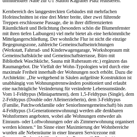
unmittelbarer Nähe zur U1 Station Kagraner Platz realisieren.
Kernbereich des langgestreckten Gebäudes mit mehrfachen
Hofeinschnitten ist eine drei Meter breite, über zwei führende
Treppen erschlossene Passage, die in ihrer differenzierten
Räumlichkeit und Belichtung (besonders schön die Blumenfenster
mit ihren tiefen Laibungen) viel mehr bietet als eine herkömmliche
Mittelgangerschließung. Der wohnliche Flur ist nicht die einzige
Begegnungszone, zahlreiche Gemeinschaftseinrichtungen
(Werkstatt, Fahrrad- und Kinderwagengarage, Workshopraum mit
Gemeinschaftsküche und Gemeinschaftsterrasse, Büro mit
Bibliothek Waschküche, Sauna mit Ruheraum etc.) ergänzen das
Raumangebot. Die Vielfalt der Wohn-Typologien wird durch eine
maximale Freiheit innerhalb der Wohnungen noch erhöht. Dazu die
Architektin: „Die weitgehend in Säulen aufgelöste Konstruktion ist
unabhängig von Wohnungstrennwänden positioniert und erlaubt
eine nachträgliche Veränderung für veränderte Lebensumstände.
Vom 1-Feldtypus (Miniapartment), dem 1,5-Feldtypus (Single), dem
2-Feldtypus (Double oder Alleinerzieherin), dem 3-Feldtypus
(Familie, Patchworkfamilie oder SeniorInnengemeinschaft) bis zum
4-Feldtypus (3-Generationenwohnung) werden alle denkbaren
Wohnformen angeboten, wobei alle Wohnungen entweder als
Einraum- oder Loftwohnungen oder als Zimmerwohnung organisert
werden können.“ Im Sinne einer Maximierung der Wohnbereiche
wurden alle Nebenräume in einer linearen Servicezone mit