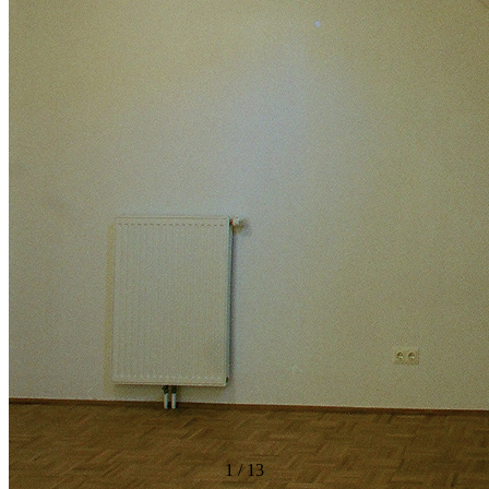
1
/
13