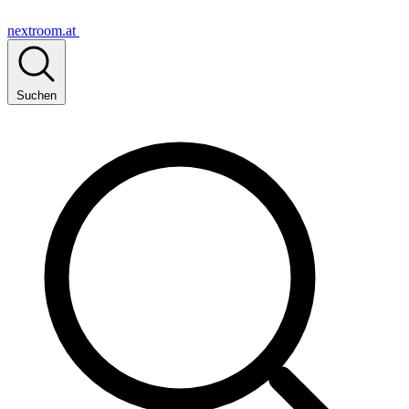
nextroom.at
Suchen