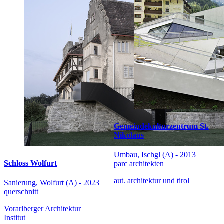
Gemeindekulturzentrum St.
Nikolaus
Umbau, Ischgl (A) - 2013
Schloss Wolfurt
parc architekten
aut. architektur und tirol
Sanierung, Wolfurt (A) - 2023
querschnitt
Vorarlberger Architektur
Institut