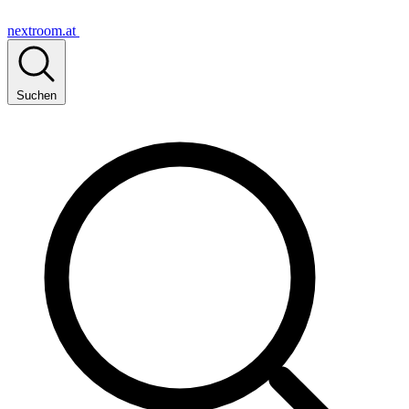
nextroom.at
Suchen