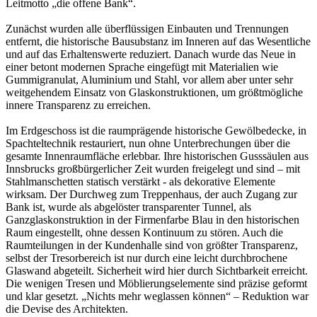
Leitmotto „die offene Bank“.
Zunächst wurden alle überflüssigen Einbauten und Trennungen
entfernt, die historische Bausubstanz im Inneren auf das Wesentliche
und auf das Erhaltenswerte reduziert. Danach wurde das Neue in
einer betont modernen Sprache eingefügt mit Materialien wie
Gummigranulat, Aluminium und Stahl, vor allem aber unter sehr
weitgehendem Einsatz von Glaskonstruktionen, um größtmögliche
innere Transparenz zu erreichen.
Im Erdgeschoss ist die raumprägende historische Gewölbedecke, in
Spachteltechnik restauriert, nun ohne Unterbrechungen über die
gesamte Innenraumfläche erlebbar. Ihre historischen Gusssäulen aus
Innsbrucks großbürgerlicher Zeit wurden freigelegt und sind – mit
Stahlmanschetten statisch verstärkt - als dekorative Elemente
wirksam. Der Durchweg zum Treppenhaus, der auch Zugang zur
Bank ist, wurde als abgelöster transparenter Tunnel, als
Ganzglaskonstruktion in der Firmenfarbe Blau in den historischen
Raum eingestellt, ohne dessen Kontinuum zu stören. Auch die
Raumteilungen in der Kundenhalle sind von größter Transparenz,
selbst der Tresorbereich ist nur durch eine leicht durchbrochene
Glaswand abgeteilt. Sicherheit wird hier durch Sichtbarkeit erreicht.
Die wenigen Tresen und Möblierungselemente sind präzise geformt
und klar gesetzt. „Nichts mehr weglassen können“ – Reduktion war
die Devise des Architekten.