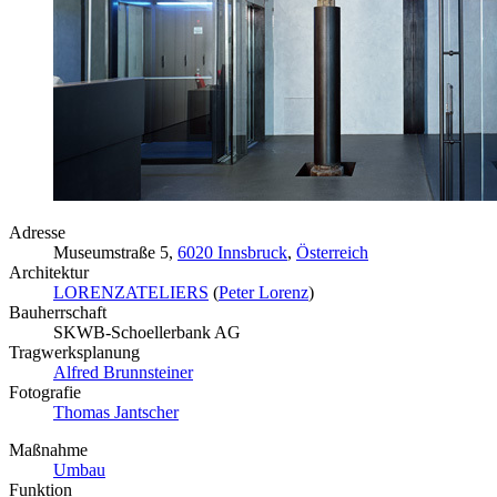
Adresse
Museumstraße 5,
6020 Innsbruck
,
Österreich
Architektur
LORENZATELIERS
(
Peter Lorenz
)
Bauherrschaft
SKWB-Schoellerbank AG
Tragwerksplanung
Alfred Brunnsteiner
Fotografie
Thomas Jantscher
Maßnahme
Umbau
Funktion