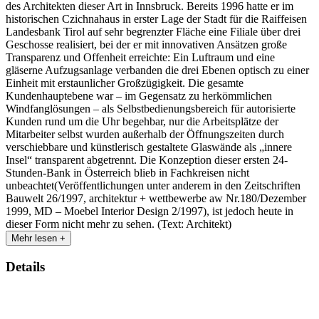
des Architekten dieser Art in Innsbruck. Bereits 1996 hatte er im
historischen Czichnahaus in erster Lage der Stadt für die Raiffeisen
Landesbank Tirol auf sehr begrenzter Fläche eine Filiale über drei
Geschosse realisiert, bei der er mit innovativen Ansätzen große
Transparenz und Offenheit erreichte: Ein Luftraum und eine
gläserne Aufzugsanlage verbanden die drei Ebenen optisch zu einer
Einheit mit erstaunlicher Großzügigkeit. Die gesamte
Kundenhauptebene war – im Gegensatz zu herkömmlichen
Windfanglösungen – als Selbstbedienungsbereich für autorisierte
Kunden rund um die Uhr begehbar, nur die Arbeitsplätze der
Mitarbeiter selbst wurden außerhalb der Öffnungszeiten durch
verschiebbare und künstlerisch gestaltete Glaswände als „innere
Insel“ transparent abgetrennt. Die Konzeption dieser ersten 24-
Stunden-Bank in Österreich blieb in Fachkreisen nicht
unbeachtet(Veröffentlichungen unter anderem in den Zeitschriften
Bauwelt 26/1997, architektur + wettbewerbe aw Nr.180/Dezember
1999, MD – Moebel Interior Design 2/1997), ist jedoch heute in
dieser Form nicht mehr zu sehen. (Text: Architekt)
Mehr lesen +
Details