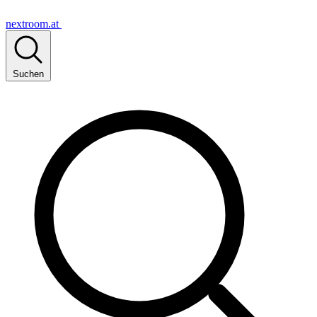
nextroom.at
Suchen