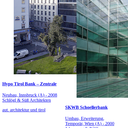
Hypo Tirol Bank – Zentrale
Neubau, Innsbruck (A) - 2008
Schlögl & Süß Architekten
SKWB Schoellerbank
aut. architektur und tirol
Umbau, Erweiterung,
Temporär, Wien (A) - 2000