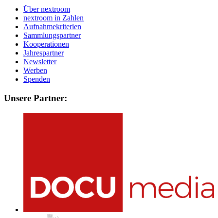
Über nextroom
nextroom in Zahlen
Aufnahmekriterien
Sammlungspartner
Kooperationen
Jahrespartner
Newsletter
Werben
Spenden
Unsere Partner: