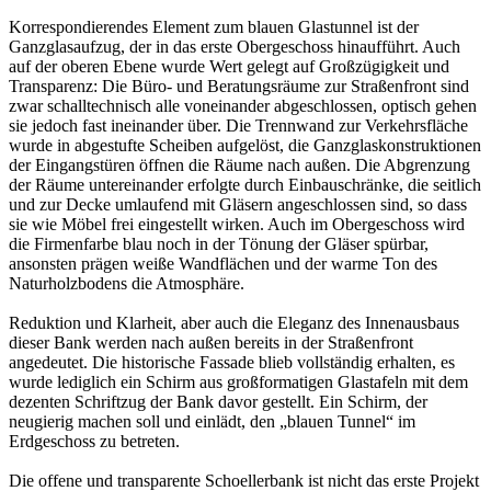
Korrespondierendes Element zum blauen Glastunnel ist der
Ganzglasaufzug, der in das erste Obergeschoss hinaufführt. Auch
auf der oberen Ebene wurde Wert gelegt auf Großzügigkeit und
Transparenz: Die Büro- und Beratungsräume zur Straßenfront sind
zwar schalltechnisch alle voneinander abgeschlossen, optisch gehen
sie jedoch fast ineinander über. Die Trennwand zur Verkehrsfläche
wurde in abgestufte Scheiben aufgelöst, die Ganzglaskonstruktionen
der Eingangstüren öffnen die Räume nach außen. Die Abgrenzung
der Räume untereinander erfolgte durch Einbauschränke, die seitlich
und zur Decke umlaufend mit Gläsern angeschlossen sind, so dass
sie wie Möbel frei eingestellt wirken. Auch im Obergeschoss wird
die Firmenfarbe blau noch in der Tönung der Gläser spürbar,
ansonsten prägen weiße Wandflächen und der warme Ton des
Naturholzbodens die Atmosphäre.
Reduktion und Klarheit, aber auch die Eleganz des Innenausbaus
dieser Bank werden nach außen bereits in der Straßenfront
angedeutet. Die historische Fassade blieb vollständig erhalten, es
wurde lediglich ein Schirm aus großformatigen Glastafeln mit dem
dezenten Schriftzug der Bank davor gestellt. Ein Schirm, der
neugierig machen soll und einlädt, den „blauen Tunnel“ im
Erdgeschoss zu betreten.
Die offene und transparente Schoellerbank ist nicht das erste Projekt