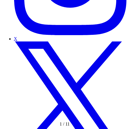
X
1
/
11