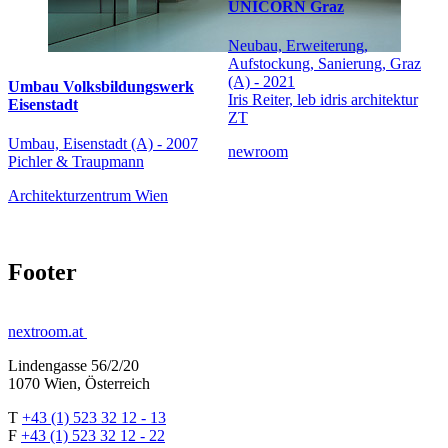
UNICORN Graz
Neubau, Erweiterung,
Aufstockung, Sanierung, Graz
(A) - 2021
Umbau Volksbildungswerk
Iris Reiter, leb idris architektur
Eisenstadt
ZT
Umbau, Eisenstadt (A) - 2007
newroom
Pichler & Traupmann
Architekturzentrum Wien
Footer
nextroom.at
Lindengasse 56/2/20
1070 Wien, Österreich
T
+43 (1) 523 32 12 - 13
F
+43 (1) 523 32 12 - 22