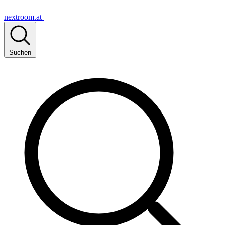
nextroom.at
Suchen