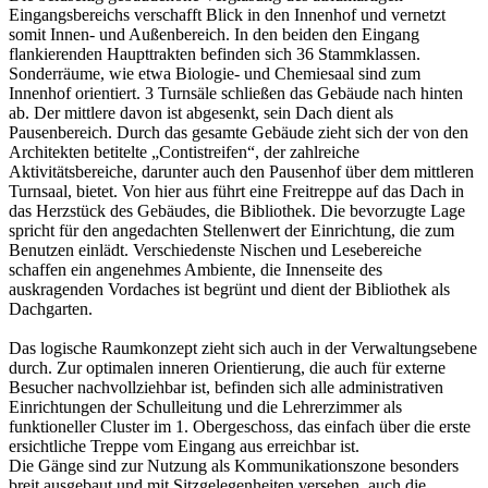
Eingangsbereichs verschafft Blick in den Innenhof und vernetzt
somit Innen- und Außenbereich. In den beiden den Eingang
flankierenden Haupttrakten befinden sich 36 Stammklassen.
Sonderräume, wie etwa Biologie- und Chemiesaal sind zum
Innenhof orientiert. 3 Turnsäle schließen das Gebäude nach hinten
ab. Der mittlere davon ist abgesenkt, sein Dach dient als
Pausenbereich. Durch das gesamte Gebäude zieht sich der von den
Architekten betitelte „Contistreifen“, der zahlreiche
Aktivitätsbereiche, darunter auch den Pausenhof über dem mittleren
Turnsaal, bietet. Von hier aus führt eine Freitreppe auf das Dach in
das Herzstück des Gebäudes, die Bibliothek. Die bevorzugte Lage
spricht für den angedachten Stellenwert der Einrichtung, die zum
Benutzen einlädt. Verschiedenste Nischen und Lesebereiche
schaffen ein angenehmes Ambiente, die Innenseite des
auskragenden Vordaches ist begrünt und dient der Bibliothek als
Dachgarten.
Das logische Raumkonzept zieht sich auch in der Verwaltungsebene
durch. Zur optimalen inneren Orientierung, die auch für externe
Besucher nachvollziehbar ist, befinden sich alle administrativen
Einrichtungen der Schulleitung und die Lehrerzimmer als
funktioneller Cluster im 1. Obergeschoss, das einfach über die erste
ersichtliche Treppe vom Eingang aus erreichbar ist.
Die Gänge sind zur Nutzung als Kommunikationszone besonders
breit ausgebaut und mit Sitzgelegenheiten versehen, auch die