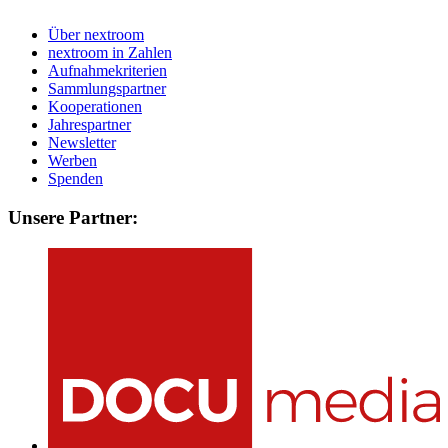
Über nextroom
nextroom in Zahlen
Aufnahmekriterien
Sammlungspartner
Kooperationen
Jahrespartner
Newsletter
Werben
Spenden
Unsere Partner: