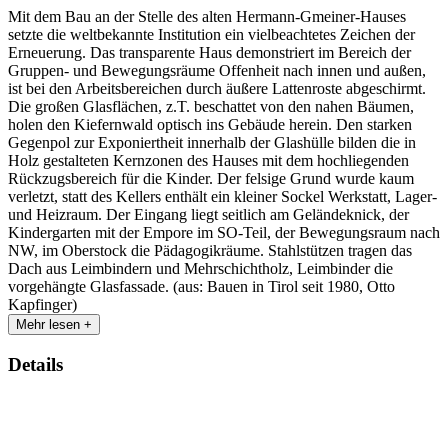
Mit dem Bau an der Stelle des alten Hermann-Gmeiner-Hauses
setzte die weltbekannte Institution ein vielbeachtetes Zeichen der
Erneuerung. Das transparente Haus demonstriert im Bereich der
Gruppen- und Bewegungsräume Offenheit nach innen und außen,
ist bei den Arbeitsbereichen durch äußere Lattenroste abgeschirmt.
Die großen Glasflächen, z.T. beschattet von den nahen Bäumen,
holen den Kiefernwald optisch ins Gebäude herein. Den starken
Gegenpol zur Exponiertheit innerhalb der Glashülle bilden die in
Holz gestalteten Kernzonen des Hauses mit dem hochliegenden
Rückzugsbereich für die Kinder. Der felsige Grund wurde kaum
verletzt, statt des Kellers enthält ein kleiner Sockel Werkstatt, Lager-
und Heizraum. Der Eingang liegt seitlich am Geländeknick, der
Kindergarten mit der Empore im SO-Teil, der Bewegungsraum nach
NW, im Oberstock die Pädagogikräume. Stahlstützen tragen das
Dach aus Leimbindern und Mehrschichtholz, Leimbinder die
vorgehängte Glasfassade. (aus: Bauen in Tirol seit 1980, Otto
Kapfinger)
Mehr lesen +
Details