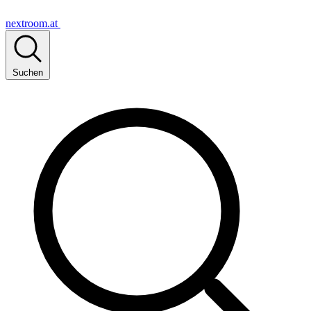
nextroom.at
Suchen