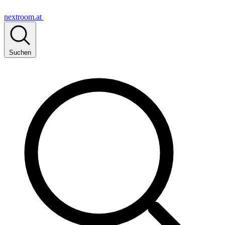
nextroom.at
Suchen