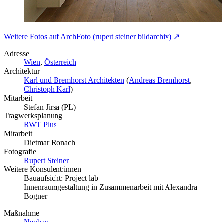
Weitere Fotos auf ArchFoto (rupert steiner bildarchiv) ↗
Adresse
Wien
,
Österreich
Architektur
Karl und Bremhorst Architekten
(
Andreas Bremhorst
,
Christoph Karl
)
Mitarbeit
Stefan Jirsa (PL)
Tragwerksplanung
RWT Plus
Mitarbeit
Dietmar Ronach
Fotografie
Rupert Steiner
Weitere Konsulent:innen
Bauaufsicht: Project lab
Innenraumgestaltung in Zusammenarbeit mit Alexandra
Bogner
Maßnahme
Neubau