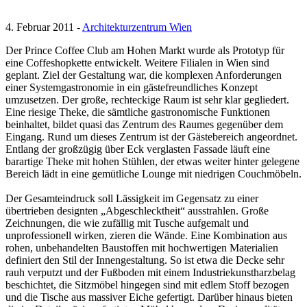
4. Februar 2011 -
Architekturzentrum Wien
Der Prince Coffee Club am Hohen Markt wurde als Prototyp für
eine Coffeshopkette entwickelt. Weitere Filialen in Wien sind
geplant. Ziel der Gestaltung war, die komplexen Anforderungen
einer Systemgastronomie in ein gästefreundliches Konzept
umzusetzen. Der große, rechteckige Raum ist sehr klar gegliedert.
Eine riesige Theke, die sämtliche gastronomische Funktionen
beinhaltet, bildet quasi das Zentrum des Raumes gegenüber dem
Eingang. Rund um dieses Zentrum ist der Gästebereich angeordnet.
Entlang der großzügig über Eck verglasten Fassade läuft eine
barartige Theke mit hohen Stühlen, der etwas weiter hinter gelegene
Bereich lädt in eine gemütliche Lounge mit niedrigen Couchmöbeln.
Der Gesamteindruck soll Lässigkeit im Gegensatz zu einer
übertrieben designten „Abgeschlecktheit“ ausstrahlen. Große
Zeichnungen, die wie zufällig mit Tusche aufgemalt und
unprofessionell wirken, zieren die Wände. Eine Kombination aus
rohen, unbehandelten Baustoffen mit hochwertigen Materialien
definiert den Stil der Innengestaltung. So ist etwa die Decke sehr
rauh verputzt und der Fußboden mit einem Industriekunstharzbelag
beschichtet, die Sitzmöbel hingegen sind mit edlem Stoff bezogen
und die Tische aus massiver Eiche gefertigt. Darüber hinaus bieten