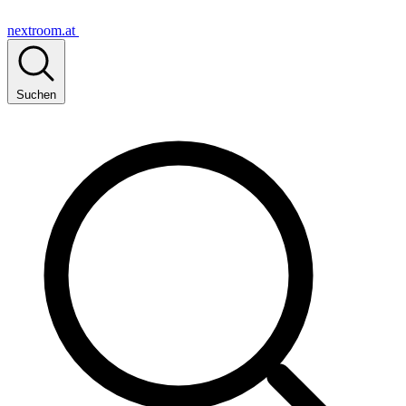
nextroom.at
Suchen