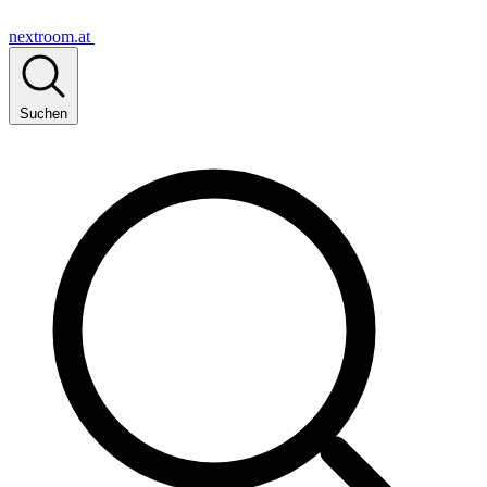
nextroom.at
Suchen