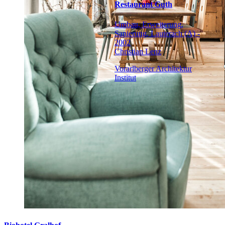
Restaurant Guth
Umbau, Erweiterung,
Sanierung, Lauterach (A) -
2002
Christian Lenz
Vorarlberger Architektur
Institut