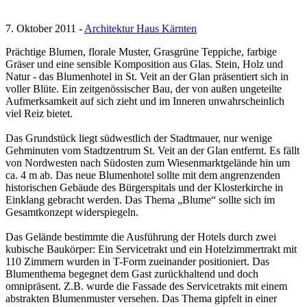
7. Oktober 2011 -
Architektur Haus Kärnten
Prächtige Blumen, florale Muster, Grasgrüne Teppiche, farbige
Gräser und eine sensible Komposition aus Glas. Stein, Holz und
Natur - das Blumenhotel in St. Veit an der Glan präsentiert sich in
voller Blüte. Ein zeitgenössischer Bau, der von außen ungeteilte
Aufmerksamkeit auf sich zieht und im Inneren unwahrscheinlich
viel Reiz bietet.
Das Grundstück liegt südwestlich der Stadtmauer, nur wenige
Gehminuten vom Stadtzentrum St. Veit an der Glan entfernt. Es fällt
von Nordwesten nach Südosten zum Wiesenmarktgelände hin um
ca. 4 m ab. Das neue Blumenhotel sollte mit dem angrenzenden
historischen Gebäude des Bürgerspitals und der Klosterkirche in
Einklang gebracht werden. Das Thema „Blume“ sollte sich im
Gesamtkonzept widerspiegeln.
Das Gelände bestimmte die Ausführung der Hotels durch zwei
kubische Baukörper: Ein Servicetrakt und ein Hotelzimmertrakt mit
110 Zimmern wurden in T-Form zueinander positioniert. Das
Blumenthema begegnet dem Gast zurückhaltend und doch
omnipräsent. Z.B. wurde die Fassade des Servicetrakts mit einem
abstrakten Blumenmuster versehen. Das Thema gipfelt in einer