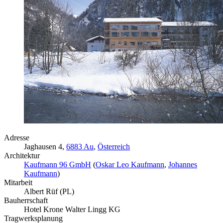
Adresse
Jaghausen 4,
6883 Au
,
Österreich
Architektur
Kaufmann 96 GmbH
(
Oskar Leo Kaufmann
,
Johannes
Kaufmann
)
Mitarbeit
Albert Rüf (PL)
Bauherrschaft
Hotel Krone Walter Lingg KG
Tragwerksplanung