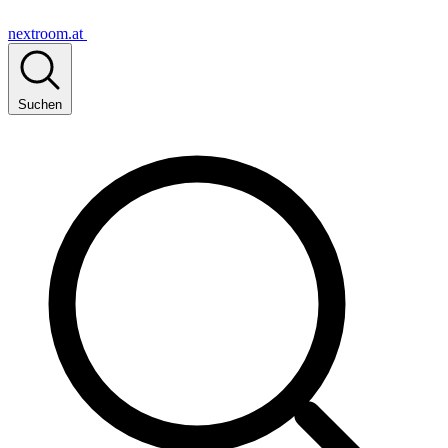
nextroom.at
Suchen