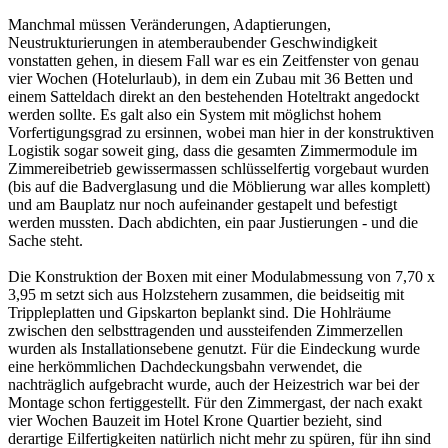
Manchmal müssen Veränderungen, Adaptierungen,
Neustrukturierungen in atemberaubender Geschwindigkeit
vonstatten gehen, in diesem Fall war es ein Zeitfenster von genau
vier Wochen (Hotelurlaub), in dem ein Zubau mit 36 Betten und
einem Satteldach direkt an den bestehenden Hoteltrakt angedockt
werden sollte. Es galt also ein System mit möglichst hohem
Vorfertigungsgrad zu ersinnen, wobei man hier in der konstruktiven
Logistik sogar soweit ging, dass die gesamten Zimmermodule im
Zimmereibetrieb gewissermassen schlüsselfertig vorgebaut wurden
(bis auf die Badverglasung und die Möblierung war alles komplett)
und am Bauplatz nur noch aufeinander gestapelt und befestigt
werden mussten. Dach abdichten, ein paar Justierungen - und die
Sache steht.
Die Konstruktion der Boxen mit einer Modulabmessung von 7,70 x
3,95 m setzt sich aus Holzstehern zusammen, die beidseitig mit
Trippleplatten und Gipskarton beplankt sind. Die Hohlräume
zwischen den selbsttragenden und aussteifenden Zimmerzellen
wurden als Installationsebene genutzt. Für die Eindeckung wurde
eine herkömmlichen Dachdeckungsbahn verwendet, die
nachträglich aufgebracht wurde, auch der Heizestrich war bei der
Montage schon fertiggestellt. Für den Zimmergast, der nach exakt
vier Wochen Bauzeit im Hotel Krone Quartier bezieht, sind
derartige Eilfertigkeiten natürlich nicht mehr zu spüren, für ihn sind