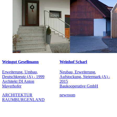
Weingut Gesellmann
Weinhof Scharl
Erweiterung, Umbau,
Neubau, Erweiterung,
Deutschkreutz (A) - 1999
Aufstockung, Steiermark (A) -
Architekt DI Anton
2015
Mayerhofer
Baukooperative GmbH
ARCHITEKTUR
newroom
RAUMBURGENLAND