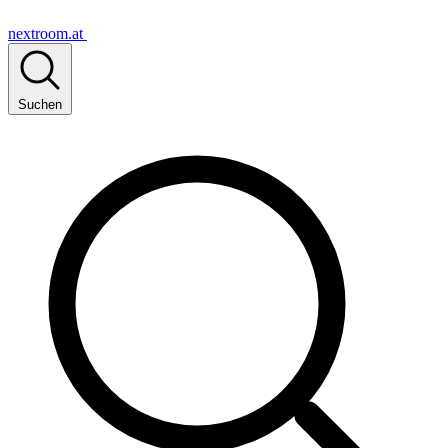
nextroom.at
Suchen