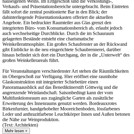
hauseigenen Weins. Im Erdgeschoß sind die Verkostungs-,
Verkaufs- und Präsentationsbereiche untergebracht. Beim Eintreten
fällt sofort die zentral positionierte Bar in den Blick; der
dahinterliegende Präsentationskasten offeriert die aktuellen
Angebote. Ein bedruckter Raumteiler aus Glas grenzt den
integrierten Büro- vom Konsumationsbereich ab, erlaubt jedoch
auch wechselseitige Durchblicke. Durch die im Schauraum
gelagerten Bestände entsteht eine charismatische
Weinkelleratmosphäre. Ein großes Schaufenster an der Rückwand
gibt Einblicke in die neu eingerichtete Schaubrennerei, darüber
hinaus befindet sich dort ein Durchgang, der in die „Unterwelt“ des
großen Weinkellerareals führt.
Für Veranstaltungen verschiedenster Art stehen die Räumlichkeiten
im Obergeschoß zur Verfügung. Hier eröffnet eine raumhohe
Glaskonstruktion mit integrierter Schiebetüre einen
Panoramaausblick auf das Benediktinerstift Göttweig und die
angrenzende Weinlandschaft. Saisonbedingt kann der vom
Multifunktionsraum aus zugängliche Garten als zusätzliche
Erweiterung des Innenraums genutzt werden. Bordeauxrotes
Birkenfurnier, handgehobelter Mooreichenboden, lössfarbenes
Leder und anthrazitfarbene Leuchtkörper Innen und Außen betonen
die Nähe zur Weinproduktion.
(Text: Architekten)
Mehr lesen +