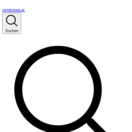
nextroom.at
Suchen