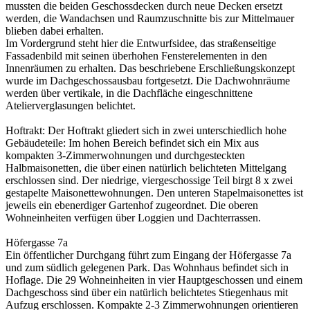
mussten die beiden Geschossdecken durch neue Decken ersetzt
werden, die Wandachsen und Raumzuschnitte bis zur Mittelmauer
blieben dabei erhalten.
Im Vordergrund steht hier die Entwurfsidee, das straßenseitige
Fassadenbild mit seinen überhohen Fensterelementen in den
Innenräumen zu erhalten. Das beschriebene Erschließungskonzept
wurde im Dachgeschossausbau fortgesetzt. Die Dachwohnräume
werden über vertikale, in die Dachfläche eingeschnittene
Atelierverglasungen belichtet.
Hoftrakt: Der Hoftrakt gliedert sich in zwei unterschiedlich hohe
Gebäudeteile: Im hohen Bereich befindet sich ein Mix aus
kompakten 3-Zimmerwohnungen und durchgesteckten
Halbmaisonetten, die über einen natürlich belichteten Mittelgang
erschlossen sind. Der niedrige, viergeschossige Teil birgt 8 x zwei
gestapelte Maisonettewohnungen. Den unteren Stapelmaisonettes ist
jeweils ein ebenerdiger Gartenhof zugeordnet. Die oberen
Wohneinheiten verfügen über Loggien und Dachterrassen.
Höfergasse 7a
Ein öffentlicher Durchgang führt zum Eingang der Höfergasse 7a
und zum südlich gelegenen Park. Das Wohnhaus befindet sich in
Hoflage. Die 29 Wohneinheiten in vier Hauptgeschossen und einem
Dachgeschoss sind über ein natürlich belichtetes Stiegenhaus mit
Aufzug erschlossen. Kompakte 2-3 Zimmerwohnungen orientieren