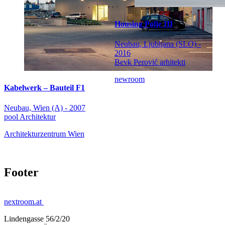
Housing Polje III
Neubau, Ljubljana (SLO) -
2016
Bevk Perović arhitekti
newroom
Kabelwerk – Bauteil F1
Neubau, Wien (A) - 2007
pool Architektur
Architekturzentrum Wien
Footer
nextroom.at
Lindengasse 56/2/20