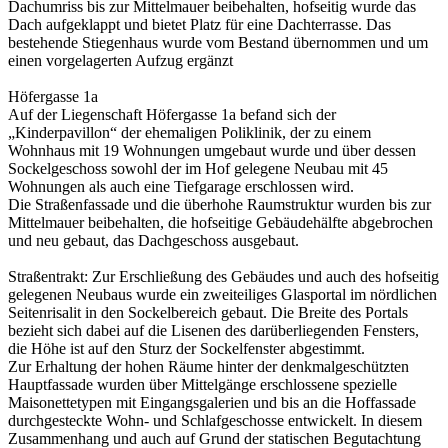
Dachumriss bis zur Mittelmauer beibehalten, hofseitig wurde das
Dach aufgeklappt und bietet Platz für eine Dachterrasse. Das
bestehende Stiegenhaus wurde vom Bestand übernommen und um
einen vorgelagerten Aufzug ergänzt
Höfergasse 1a
Auf der Liegenschaft Höfergasse 1a befand sich der
„Kinderpavillon“ der ehemaligen Poliklinik, der zu einem
Wohnhaus mit 19 Wohnungen umgebaut wurde und über dessen
Sockelgeschoss sowohl der im Hof gelegene Neubau mit 45
Wohnungen als auch eine Tiefgarage erschlossen wird.
Die Straßenfassade und die überhohe Raumstruktur wurden bis zur
Mittelmauer beibehalten, die hofseitige Gebäudehälfte abgebrochen
und neu gebaut, das Dachgeschoss ausgebaut.
Straßentrakt: Zur Erschließung des Gebäudes und auch des hofseitig
gelegenen Neubaus wurde ein zweiteiliges Glasportal im nördlichen
Seitenrisalit in den Sockelbereich gebaut. Die Breite des Portals
bezieht sich dabei auf die Lisenen des darüberliegenden Fensters,
die Höhe ist auf den Sturz der Sockelfenster abgestimmt.
Zur Erhaltung der hohen Räume hinter der denkmalgeschützten
Hauptfassade wurden über Mittelgänge erschlossene spezielle
Maisonettetypen mit Eingangsgalerien und bis an die Hoffassade
durchgesteckte Wohn- und Schlafgeschosse entwickelt. In diesem
Zusammenhang und auch auf Grund der statischen Begutachtung