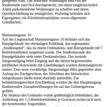
gelegenen Park. Die seitlichen Wohnungen sind von der
Straßenseite zum Hof durchgesteckt, um einen möglichst hohen
Anteil parkorientierter Wohnungen zu schaffen und deren
Querdurchlüftung zu ermöglichen. Hofseitig befinden sich
Eigengärten, ein Kleinkinderspielplatz sowie allgemeine
Grünflächen.
Mariannengasse 10
Auf der Liegenschaft Mariannengasse 10 befindet sich das
Hauptgebäude der ehemaligen Poliklinik, das sogenanntes
„Studienspital“, das zu einem Ordinations- und Bürogebäude mit 7
Betriebseinheiten umgebaut wurde. Die Straßenfassade des
Hauptgebäudes steht unter Denkmalschutz. Der zentrale
Stiegenaufgang beim Eingang und die diesen begrenzenden
profilierten Holzwände mit Glasfüllungen wurden denkmalgerecht
saniert. Eine neue zweiläufige Stiegenanlage führt gegenüber dem
Aufzug ins Dachgeschoss, der Abschluss des historischen
Stiegenhauses bleibt somit ebenfalls unberührt. Zur
behindertengerechten Erschließung werden die den Haupteingang
flankierenden Fassadenöffnungen bis auf das Gehsteigniveau
geführt.
Die Struktur des Gebäudes wurde größtmöglich beibehalten, die
Aufteilung der 1-3 Betriebseinheiten je Geschoss richtet sich nach
der bestehenden Tragstruktur.