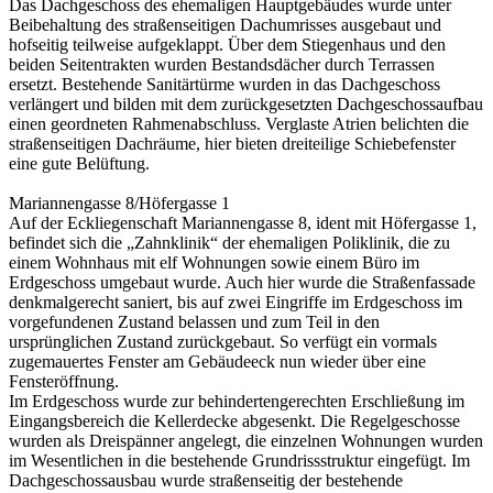
Das Dachgeschoss des ehemaligen Hauptgebäudes wurde unter
Beibehaltung des straßenseitigen Dachumrisses ausgebaut und
hofseitig teilweise aufgeklappt. Über dem Stiegenhaus und den
beiden Seitentrakten wurden Bestandsdächer durch Terrassen
ersetzt. Bestehende Sanitärtürme wurden in das Dachgeschoss
verlängert und bilden mit dem zurückgesetzten Dachgeschossaufbau
einen geordneten Rahmenabschluss. Verglaste Atrien belichten die
straßenseitigen Dachräume, hier bieten dreiteilige Schiebefenster
eine gute Belüftung.
Mariannengasse 8/Höfergasse 1
Auf der Eckliegenschaft Mariannengasse 8, ident mit Höfergasse 1,
befindet sich die „Zahnklinik“ der ehemaligen Poliklinik, die zu
einem Wohnhaus mit elf Wohnungen sowie einem Büro im
Erdgeschoss umgebaut wurde. Auch hier wurde die Straßenfassade
denkmalgerecht saniert, bis auf zwei Eingriffe im Erdgeschoss im
vorgefundenen Zustand belassen und zum Teil in den
ursprünglichen Zustand zurückgebaut. So verfügt ein vormals
zugemauertes Fenster am Gebäudeeck nun wieder über eine
Fensteröffnung.
Im Erdgeschoss wurde zur behindertengerechten Erschließung im
Eingangsbereich die Kellerdecke abgesenkt. Die Regelgeschosse
wurden als Dreispänner angelegt, die einzelnen Wohnungen wurden
im Wesentlichen in die bestehende Grundrissstruktur eingefügt. Im
Dachgeschossausbau wurde straßenseitig der bestehende